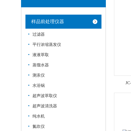
样品前处理仪器
过滤器
平行浓缩蒸发仪
液液萃取
蒸馏水器
测汞仪
J
水浴锅
超声波萃取仪
超声波清洗器
纯水机
氮吹仪