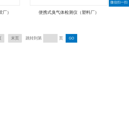
微信扫一扫
胶厂）
便携式臭气体检测仪（塑料厂）
跳转到第
页
页
末页