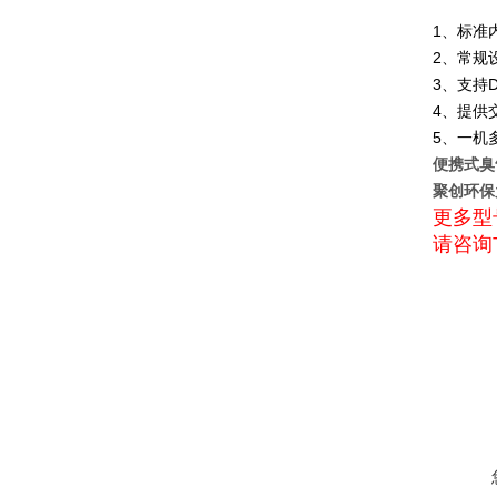
1、标准
2、常规
3、支持
4、提供
5、一机
便携式臭
聚创环保
更多型
请咨询T