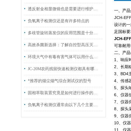
透反射金相显微镜也是需要进行维护保养的
一、产品
JCH-EFF
负氧离子检测仪还是有许多特点的
设计的一
足国标要
多歧管旋转蒸发仪的应用范围是十分广泛的
JCH-EFF
高效杀菌新选择：了解自控型高压灭菌锅的多功能应用！
可靠耐用
二、产品
环境大气中有毒有害气体可以用什么仪器检测？
1、响应时
2、长期稳
JC-20M农药残留快速检测仪都具有哪些性能优势
3、BD4
4、传感器
*推荐的烟尘烟气综合测试仪的型号
5、探头响
固相萃取装置究竟是如何进行操作的呢？
6、仪器使
7、仪器
负氧离子检测仪通常由以下几个主要部分组成
8、探头采
9、仪器
10、仪器
11、仪器