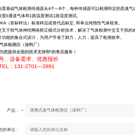
内置基础气体检测传感器从4个—8个，每种传感器可以检测特定的恶臭
设置6通道气体和1路温度测试1路湿度测试。
DKA（双标样法）标准样品或替代品标定, 和单点纯惰性气体校准。
交叉干扰气体神经网络矫正模式分析技术，解决了气体检测中交叉干扰的
多功能的集合式设计，为用户节省了财力，人力，提高了检测效率。
气体检测仪（涂料厂）
为您提供全面的技术支持和*的售后服务！
号、设备需求、优惠报价
EL：131-2701—2891
产品：
您的单位：