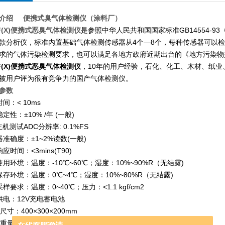
介绍 便携式臭气体检测仪（涂料厂
）
(X)
便携式恶臭气体检测仪
是参照中华人民共和国国家标准GB14554-
款分析仪，标准内置基础气体检测传感器从4个—8个，每种传感器可以
求的气体污染检测要求，也可以满足各地方政府近期出台的《地方污染物
(X)
便携式恶臭气体检测仪
，10年的用户经验，石化、化工、木材、纸
被用户评为很有竞争力的国产气体检测仪。
参数
间：< 10ms
定性：±10% /年 (一般)
主机测试ADC分辨率: 0.1%FS
准确度：±1~2%读数(一般)
应时间：<3mins(T90)
用环境：温度：-10℃~60℃；湿度：10%~90%R（无结露)
保存环境：温度：0℃~4℃；湿度：10%~80%R（无结露)
样要求：温度：0~40℃；压力：<1.1 kgf/cm2
供电：12V充电蓄电池
尺寸：400×300×200mm
重量：8Kg