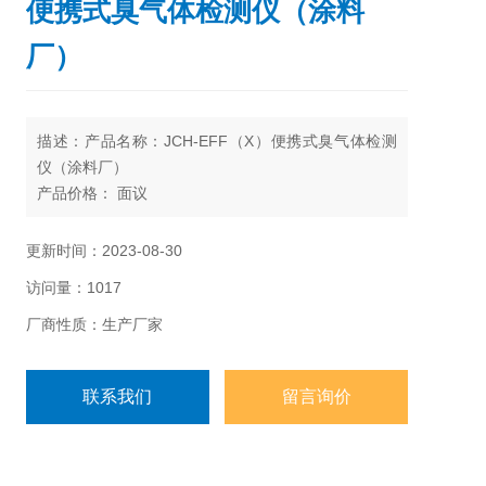
便携式臭气体检测仪（涂料
厂）
描述：产品名称：JCH-EFF（X）便携式臭气体检测
仪（涂料厂）
产品价格： 面议
订 货 号：D040103
型 号：JCH-EFF（X）
更新时间：2023-08-30
库存状况：按合同发货
访问量：1017
配送方式：快递、EMS、物流
厂商性质：生产厂家
联系我们
留言询价