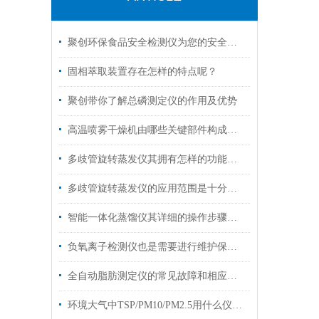
聚创环保食品安全检测仪为您的安全把关
固相萃取装置存在怎样的特点呢？
聚创带你了解总磷测定仪的作用及优势
高温喷雾干燥机由哪些关键部件构成？一篇读懂核心运行逻辑
多歧管旋转蒸发仪其拥有怎样的功能呢？
多歧管旋转蒸发仪的应用范围是十分广泛的
智能一体化蒸馏仪其详细的操作步骤如下
负氧离子检测仪也是需要进行维护保养的
全自动脂肪测定仪的常见故障和相应的解决策略
环境大气中TSP/PM10/PM2.5用什么仪器收集？