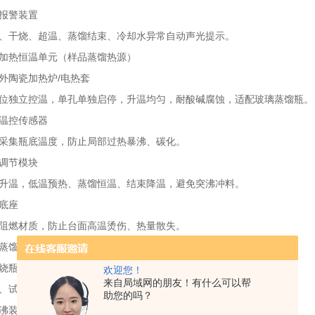
警装置
干烧、超温、蒸馏结束、冷却水异常自动声光提示。
热恒温单元（样品蒸馏热源）
陶瓷加热炉/电热套
独立控温，单孔单独启停，升温均匀，耐酸碱腐蚀，适配玻璃蒸馏瓶。
控传感器
集瓶底温度，防止局部过热暴沸、碳化。
节模块
温，低温预热、蒸馏恒温、结束降温，避免突沸冲料。
底座
燃材质，防止台面高温烫伤、热量散失。
馏反应单元（核心玻璃反应组件）
瓶（蒸馏管）
欢迎您！
来自局域网的朋友！有什么可以帮
剂反应容器，标准500mL/1000mL硬质玻璃。
助您的吗？
沸装置