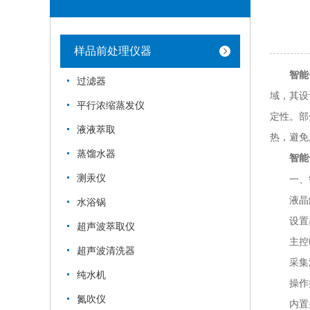
样品前处理仪器
智能
过滤器
域，其设
平行浓缩蒸发仪
定性。部
液液萃取
热，避免
蒸馏水器
智能
测汞仪
一、智
液晶触
水浴锅
设置蒸
超声波萃取仪
主控
超声波清洗器
采集温
纯水机
操作按
氮吹仪
内置多