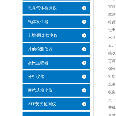
实时监
恶臭气体检测仪
散热
气体发生器
给循环
进出水
土壤/固废检测仪
水路管
五、馏
其他检测仪器
接收
可调节高
索氏提取器
馏分
分析仪器
将冷凝
废液导
便携式粉尘仪
收集冷
六、安
ATP荧光检测仪
整机阻
金属防