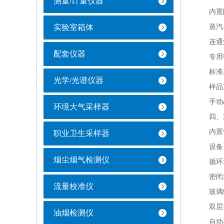
测量/计量仪器
内置防
蒸汽导
实验室箱体
连通烧
配套仪器
专用密
标准磨
光学/光谱仪器
样品支
手动/
环境大气采样器
四、冷
内置循
职业卫生采样器
设备自
烟尘烟气检测仪
循环
密闭水
流量校准仪
玻璃蛇
双层夹
油烟检测仪
自动补