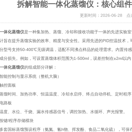
拆解智能一体化蒸馏仪：核心组件
更新时间：2026-06-28 
一体化蒸馏仪
是一种集加热、蒸馏、冷却和接收功能于一体的先进实验室
计旨在提升蒸馏实验的效率、精度与安全性。采用先进的PID控温技术
分型号支持50-400℃无级调温，适配不同沸点样品的处理需求。内置
成分损失。例如，可设置蒸馏体积范围为1-500ml，误差控制在±2ml以
的组成部分详解：
一体化蒸馏仪
能控制与显示系统（整机大脑）
控面板
馏时间、加热功率、恒温温度、冷却水启停、终点自动停机、定时程序
电路板
度、水位、干烧、漏水传感器信号，调控加热、水循环、声光报警。
键/程序存储模块
套国标蒸馏预设程序（氨氮、氰h物、挥发酚、食品二氧化硫），可保