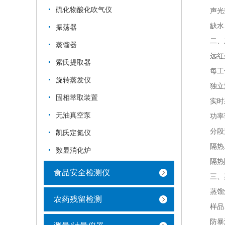
硫化物酸化吹气仪
声光报
缺水、
振荡器
二、加
蒸馏器
远红外
索氏提取器
每工位
旋转蒸发仪
独立温
固相萃取装置
实时采
无油真空泵
功率调
分段升
凯氏定氮仪
隔热
数显消化炉
隔热阻
食品安全检测仪
三、蒸
蒸馏烧
农药残留检测
样品、试
防暴