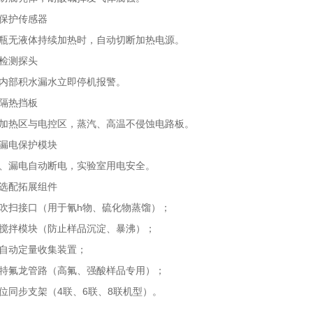
护传感器
无液体持续加热时，自动切断加热电源。
测探头
部积水漏水立即停机报警。
热挡板
热区与电控区，蒸汽、高温不侵蚀电路板。
电保护模块
漏电自动断电，实验室用电安全。
配拓展组件
扫接口（用于氰h物、硫化物蒸馏）；
拌模块（防止样品沉淀、暴沸）；
动定量收集装置；
氟龙管路（高氟、强酸样品专用）；
步支架（4联、6联、8联机型）。