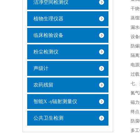
洁净空间检测仪
干烧保
蒸馏瓶
植物生理仪器
漏水检
临床检验设备
设备内
防爆隔
粉尘检测仪
隔离加
电源漏
声级计
过载、
七、选
农药残留
氮气吹
智能X -γ辐射测量仪
磁力搅
终点自
公共卫生检测
防腐特
多工位同