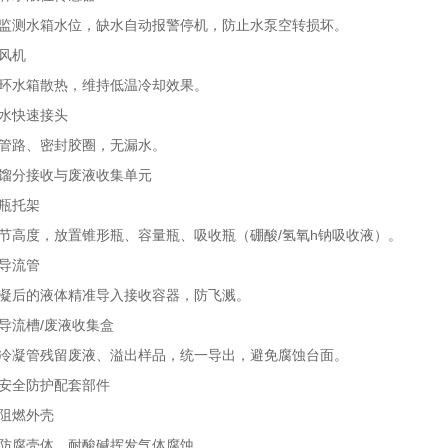
测水箱水位，缺水自动报警停机，防止水泵空转损坏。
风机
水箱散热，维持低温冷却效果。
快速接头
路、密封胶圈，无漏水。
分接收与废液收集单元
瓶托架
度，放置锥形瓶、容量瓶、吸收瓶（硼酸/氢氧h钠吸收液）。
导流管
后的液体精准导入接收容器，防飞溅。
流槽/废液收集盒
凝管残留废液、溢出样品，统一导出，避免腐蚀台面。
全防护配套部件
燃外壳
腐壳体，耐酸碱挥发气体腐蚀。