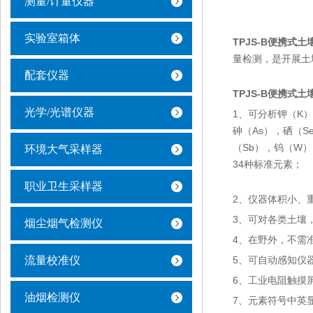
测量/计量仪器
实验室箱体
TPJS-B便携式
量检测，是开展土
配套仪器
TPJS-B便携式
光学/光谱仪器
1、可分析钾（K）
砷（As），硒（S
（Sb），钨（W）
环境大气采样器
34种标准元素；
职业卫生采样器
2、仪器体积小、
3、可对各类土壤
烟尘烟气检测仪
4、在野外，不需
流量校准仪
5、可自动感知仪
6、工业电阻触摸
油烟检测仪
7、元素符号中英