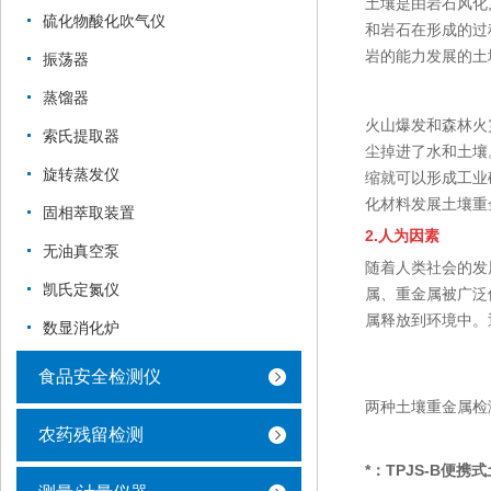
土壤是由岩石风化
硫化物酸化吹气仪
和岩石在形成的过
岩的能力发展的土
振荡器
蒸馏器
火山爆发和森林火
索氏提取器
尘掉进了水和土壤
旋转蒸发仪
缩就可以形成工业
化材料发展土壤重
固相萃取装置
2.人为因素
无油真空泵
随着人类社会的发
凯氏定氮仪
属、重金属被广泛
属释放到环境中。
数显消化炉
食品安全检测仪
两种土壤重金属检
农药残留检测
*：TPJS-B便