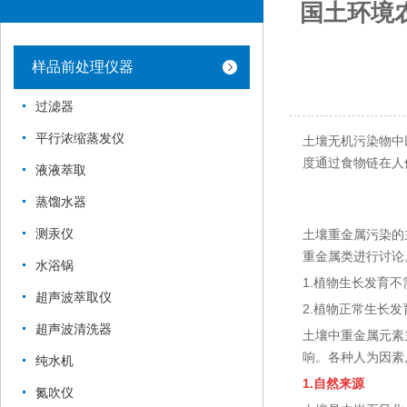
国土环境
样品前处理仪器
过滤器
平行浓缩蒸发仪
土壤无机污染物中
度通过食物链在人
液液萃取
蒸馏水器
测汞仪
土壤重金属污染的
重金属类进行讨论
水浴锅
1.植物生长发育
超声波萃取仪
2.
植物正常生长发
超声波清洗器
土壤中重金属元素
响。各种人为因素
纯水机
1.
自然来源
氮吹仪