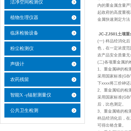
洁净空间检测仪
内的重金属含量严
起政府的高度重视
植物生理仪器
金属快速测定方法
临床检验设备
JC-ZJS01土壤
(一) 样品经消
色，在一定浓度范
粉尘检测仪
农产品安全质量无
(二)各项重金属
声级计
1、重金属砷的检
采用国家标准(GB
农药残留
下xxxx将三价
2、重金属铅的检
智能X -γ辐射测量仪
采用国家标准(GB
后，比色测定。
公共卫生检测
3、重金属铬的检
样品经消化后，在
可得出铬含量。