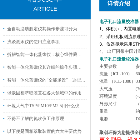
详情介绍
ARTICLE
电子孔口流量校准器
全自动脂肪测定仪其操作步骤可分为以下五个核心阶段
1、体积小，内置电
2、采用孔板测流原
浅谈测汞仪的使用注意事项
3、仪器显示采用S
4、 出厂附带中国
拆解智能一体化蒸馏仪：核心组件藏着哪些“高效密码”？
电子孔口流量校准器
主要参数
参
智能一体化蒸馏仪其详细的操作步骤如下
流量（JCL-100）
6
智能一体化蒸馏仪的“全能场景”：这些关键领域，它早已成为标配
流量 （JCL-1000）
0
大气压
(
谈谈固相萃取装置在各大领域中的作用
环境温度
(-
外形尺寸
（
环境大气中TSP/PM10/PM2.5用什么仪器收集？
重量
约
不得不了解的氮吹仪工作原理
电源
D
以下便是固相萃取装置的六大主要优势
聚创环保为您提供全