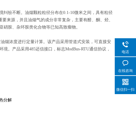
纷不断。油烟颗粒粒径分布在0.1-10微米之间，具有粒径
的重要来源，并且油烟气的成分非常复杂，主要有醛、酮、烃、
亚硝胺、杂环胺类化合物等已知高致瘤物。
集对油烟浓度进行定量计算。该产品采用管道式安装，可直接安
产品采用485还信接口，标志ModBus-RTU通信协议，
电话
在线咨询
微信扫一扫
热分解