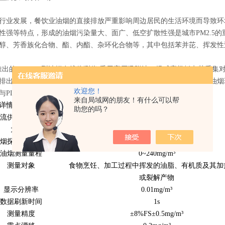
行业发展，餐饮业油烟的直接排放严重影响周边居民的生活环境而导致环境纠
性强等特点，形成的油烟污染量大、面广、低空扩散性强是城市PM2.5
醇、芳香族化合物、酯、内酯、杂环化合物等，其中包括苯并芘、挥发性
的ZF-6010型油烟在线监测仪,采用高压吸附法，经感应极板电荷采
排出管道，采集结构采用耐高温高湿涂层，可长期工作于85度以上的油烟环境。
欢迎您！
与PLC、用户主机、组态软件等直接进行通信。
来自局域网的朋友！有什么可以帮
详情
助您的吗？
流供电（默认）
DC 10-30V
大功耗
0.5W
烟探头工作环境
-40℃~+85℃，0%RH~95%RH
油烟测量量程
0~240mg/m³
测量对象
食物烹饪、加工过程中挥发的油脂、有机质及其加
或裂解产物
显示分辨率
0.01mg/m³
数据刷新时间
1s
测量精度
±8%FS±0.5mg/m³