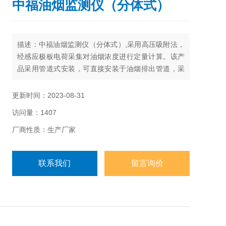
中福油烟监测仪（分体式）
描述：中福油烟监测仪（分体式）,采用高压吸附法，
经感应极板电荷采集对油烟浓度进行定量计算。该产
品采用管道式安装，可直接安装于油烟排出管道，采
集结构采用耐高温高湿涂层，可长期工作于85度以上
的油烟环境。产品采用485还信接口，标志ModBus-
更新时间：2023-08-31
RTU通信协议，可可实现与PLC、用户主机、组态软
访问量：1407
件等直接进行通信。
厂商性质：生产厂家
联系我们
留言询价