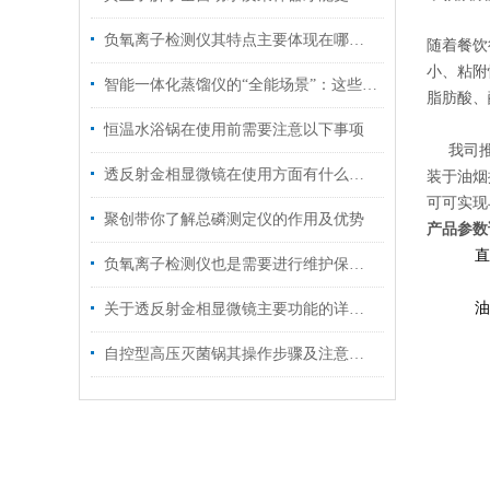
负氧离子检测仪其特点主要体现在哪几方面呢？
随着餐饮
小、粘附
智能一体化蒸馏仪的“全能场景”：这些关键领域，它早已成为标配
脂肪酸、
恒温水浴锅在使用前需要注意以下事项
我司推出
透反射金相显微镜在使用方面有什么小技巧吗？
装于油烟
可可实现
聚创带你了解总磷测定仪的作用及优势
产品参数
直
负氧离子检测仪也是需要进行维护保养的
油
关于透反射金相显微镜主要功能的详细分析
自控型高压灭菌锅其操作步骤及注意事项的解析