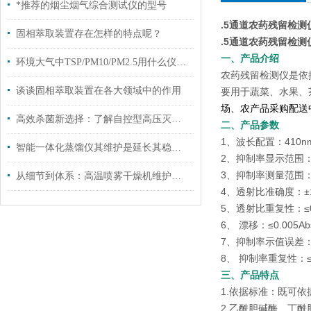
*推荐的烟尘烟气综合测试仪的型号
.5通道农药残留检测仪
固相萃取装置存在怎样的特点呢？
.5通道农药残留检测仪
一、产品介绍
环境大气中TSP/PM10/PM2.5用什么仪器收集？
农药残留检测仪是依据
谈谈固相萃取装置在各大领域中的作用
要用于蔬菜、水果、
场、农产品采购配送
高效杀菌新选择：了解自控型高压灭菌锅的多功能应用！
二、产品参数
1、波长配置：410n
智能一体化蒸馏仪其维护是延长其稳定运行的关键
2、抑制率显示范围：
3、抑制率测量范围：
从细节到体系：高温喷雾干燥机维护保养，这样做让设备多扛几年
4、透射比准确度：±1
5、透射比重复性：≤0
6、 漂移：≤0.005Ab
7、抑制率示值误差：
8、 抑制率重复性：≤
三、产品特点
1.依据标准：既可依据国
2.乙酰胆碱酶、丁