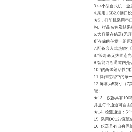
3.中小型台式机，
4.采用USB2.0
★5．打印机采用串
构、样品名称及结果
6.大容量存储器(
所存储的任意一组原
7.配备嵌入式热敏
8.*长寿命无热固
9.智能判断通道内
10.*的酶试剂活
11.操作过程中的
12.屏幕为5英寸
能；
★13．仪器具有1
并且每个通道可自由
★14. 检测通道
15. 采用DC12
16. 仪器具有自