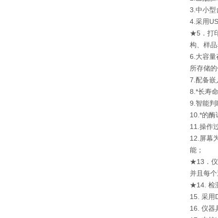
3.中小
4.采用
★5．打
构、样品
6.大容
所存储的
7.配备
8.*长
9.智能
10.*
11.操
12.屏
能；
★13．
并且每个
★14.
15. 
16. 