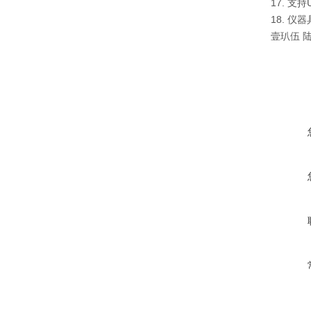
17. 
18. 
壹玐伍 