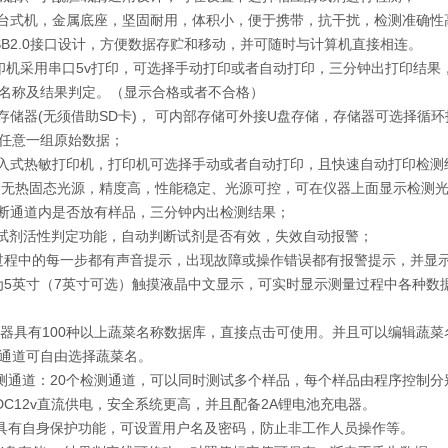
型台式机，金属底座，坚固耐用，体积小，便于携带，抗干扰，检测准确性
USB2.0接口设计，方便数据存贮和移动，并可随时与计算机直接相连。
印机采用串口5v打印，可选择手动打印或者自动打印，三分钟出打印结
名称及结果判定。（显示合格或者不合格）
量存储器(无须借助SD卡)， 可内部存储可外接U盘存储，存储器可选择
任意一组原始数据；
嵌入式热敏打印机，打印机可选择手动或者自动打印，且快速自动打印检测
寿命无热固态光源，精度高，性能稳定、光源可控，可在仪器上面显示检测
判断通道内是否放有样品，三分钟内出检测结果；
的酶试剂活性判定功能，自动判断试剂是否有效，失效自动报警；
作过程中的每一步都有声音提示，出现故障或操作错误都有报警提示，并显
幕为5英寸（7英寸可选）触摸液晶中文显示，可实时显示测量过程中各种
仪器具有100种以上蔬菜名称数据库，直接点击可使用。并且可以编辑蔬
通道可自由选择蔬菜名。
 检测通道：20个检测通道，可以同时测试多个样品，每个样品由程序控制
采用DC12v直流供电，安全系统更高，并且配备2A锂电池充电器。
仪器具有自身保护功能，可设置用户名及密码，防止非工作人员操作等。