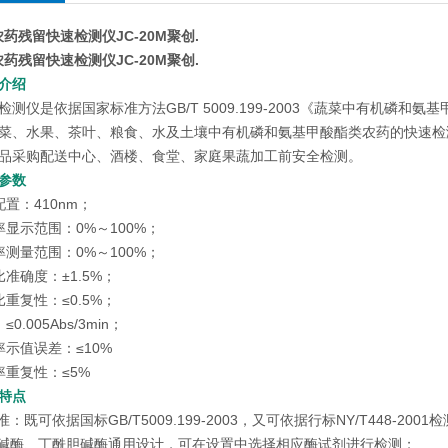
农药残留快速检测仪JC-20M聚创
.
农药残留快速检测仪JC-20M聚创
.
介绍
检测仪是依据国家标准方法GB/T 5009.199-2003《蔬菜中有机磷
菜、水果、茶叶、粮食、水及土壤中有机磷和氨基甲酸酯类农药的快速检
品采购配送中心、酒楼、食堂、家庭果蔬加工前安全检测。
参数
置：410nm；
率显示范围：0%～100%；
率测量范围：0%～100%；
准确度：±1.5%；
重复性：≤0.5%；
0.005Abs/3min；
率示值误差：≤10%
率重复性：≤5%
特点
准：既可依据国标GB/T5009.199-2003，又可依据行标NY/T448-2
胆碱酶、丁酰胆碱酶通用设计，可在设置中选择相应酶试剂进行检测；