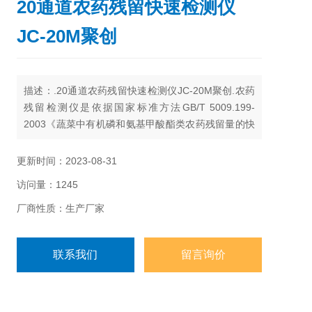
20通道农药残留快速检测仪
JC-20M聚创
描述：.20通道农药残留快速检测仪JC-20M聚创.农药
残留检测仪是依据国家标准方法GB/T 5009.199-
2003《蔬菜中有机磷和氨基甲酸酯类农药残留量的快
速检测》而设计的快速检测仪器。主要用于蔬菜、水
果、茶叶、粮食、水及土壤中有机磷和氨基甲酸酯类
更新时间：2023-08-31
农药的快速检测。仪器简单实用，操作便捷。适用于
访问量：1245
小型农贸批发销售市场、农产品采购配送中心、酒
楼、食堂、家庭果蔬加工前安全检测。
厂商性质：生产厂家
联系我们
留言询价