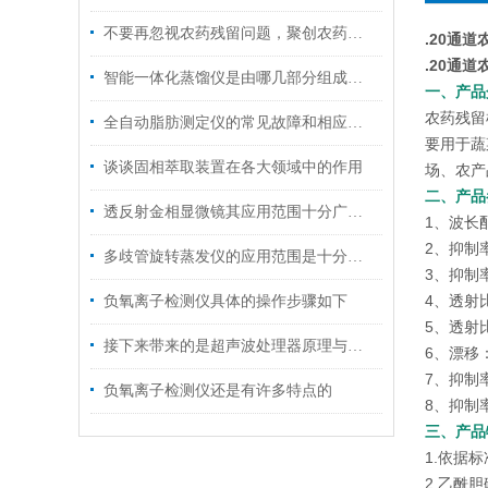
不要再忽视农药残留问题，聚创农药残留检测仪来帮您！
.
20通道
.
20通道
智能一体化蒸馏仪是由哪几部分组成的呢？
一、产品
农药残留
全自动脂肪测定仪的常见故障和相应的解决策略
要用于蔬
谈谈固相萃取装置在各大领域中的作用
场、农产
二、产品
透反射金相显微镜其应用范围十分广泛，主要涵盖以下几个核心领域
1、波长配
2、抑制
多歧管旋转蒸发仪的应用范围是十分广泛的
3、抑制
4、透射比
负氧离子检测仪具体的操作步骤如下
5、透射比
接下来带来的是超声波处理器原理与特点
6、漂移：≤
7、抑制
负氧离子检测仪还是有许多特点的
8、抑制
三、产品
1.依据标
2.乙酰