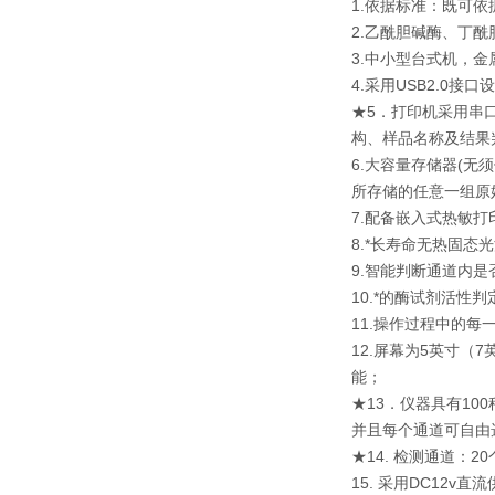
1.依据标准：既可依据国
2.乙酰胆碱酶、丁
3.中小型台式机，
4.采用USB2.0
★5．打印机采用串
构、样品名称及结果
6.大容量存储器(
所存储的任意一组原
7.配备嵌入式热敏
8.*长寿命无热固
9.智能判断通道内
10.*的酶试剂活
11.操作过程中的
12.屏幕为5英寸
能；
★13．仪器具有1
并且每个通道可自由
★14. 检测通道
15. 采用DC12