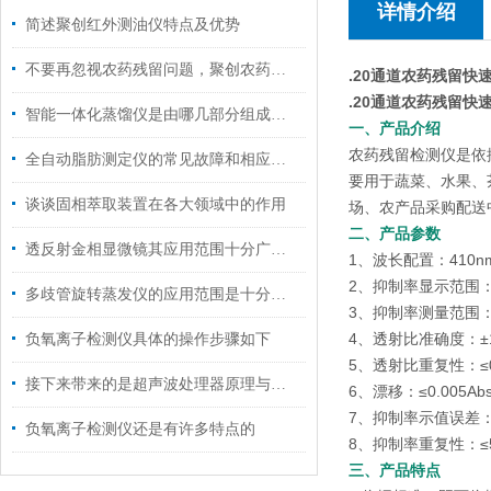
详情介绍
简述聚创红外测油仪特点及优势
不要再忽视农药残留问题，聚创农药残留检测仪来帮您！
.
20通道农药残留快速
.
20通道农药残留快速
智能一体化蒸馏仪是由哪几部分组成的呢？
一、产品介绍
农药残留检测仪是依据
全自动脂肪测定仪的常见故障和相应的解决策略
要用于蔬菜、水果、
谈谈固相萃取装置在各大领域中的作用
场、农产品采购配送
二、产品参数
透反射金相显微镜其应用范围十分广泛，主要涵盖以下几个核心领域
1、波长配置：410n
2、抑制率显示范围：
多歧管旋转蒸发仪的应用范围是十分广泛的
3、抑制率测量范围：
4、透射比准确度：±1
负氧离子检测仪具体的操作步骤如下
5、透射比重复性：≤0
接下来带来的是超声波处理器原理与特点
6、漂移：≤0.005Abs
7、抑制率示值误差：
负氧离子检测仪还是有许多特点的
8、抑制率重复性：≤
三、产品特点