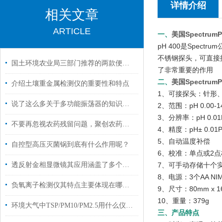
详情介绍
相关文章
ARTICLE
一、
美国Spectru
pH 400是Spe
不锈钢探头，可直接
国土环境农业局三部门推荐的两款便携土壤重金属检测仪的检测方法和使用技巧
了非常重要的作用
二、
美国Spectru
介绍土壤重金属检测仪的重要性和特点
1、可接探头：针形、钝
说了这么多关于多功能振荡器的知识，你都清楚了吗？
2、范围：pH 0.00-1
3、分辨率：pH 0.01
不要再忽视农药残留问题，聚创农药残留检测仪来帮您！
4、精度：pH± 0.01
5、自动温度补偿
自控型高压灭菌锅到底有什么作用呢？
6、校准：单点或2点
透反射金相显微镜其应用涵盖了多个领域
7、可手动存储十个
8、电源：3个AA N
负氧离子检测仪其特点主要体现在哪几方面呢？
9、尺寸：80mm x 16
10、重量：379g
环境大气中TSP/PM10/PM2.5用什么仪器收集？
三、产品特点