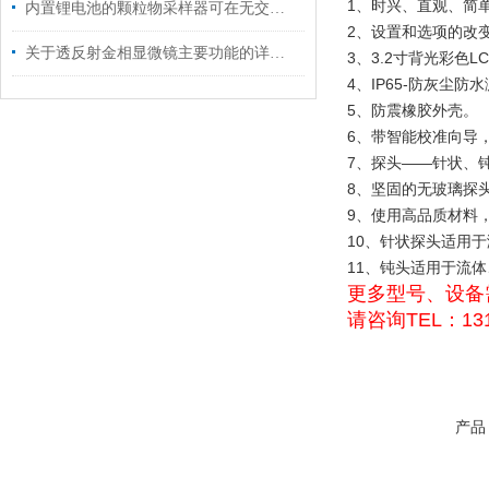
1、时兴、直观、简
内置锂电池的颗粒物采样器可在无交流电情况下正常使用
2、设置和选项的改
关于透反射金相显微镜主要功能的详细分析
3、3.2寸背光彩色
4、IP65-防灰尘防
5、防震橡胶外壳。
6、带智能校准向导
7、探头——针状、钝
8、坚固的无玻璃探
9、使用高品质材料，如
10、针状探头适用
11、钝头适用于流
更多型号、设备
请咨询TEL：131
产品