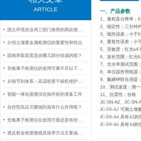
ARTICLE
一、产品参数
1、量程及分辨率：0.0
2、稳定性：三分钟内
国土环境农业局三部门推荐的两款便携土壤重金属检测仪的检测方法和使用技巧
3、线性误差：小于0.
4、重复性误差：小于0
介绍土壤重金属检测仪的重要性和特点
5、灵敏度：红光≥4.5 
固相萃取装置是由哪几部分组成的呢？
6、波长范围：红光62
7、含水率测试范围：0
负氧离子检测仪的使用可离不开以下维护
8、本仪器所用电源：A
9、氮磷钾联合浸提
从细节到体系：高温喷雾干燥机维护保养，这样做让设备多扛几年
10、测试速度：测一
智能一体化蒸馏仪在操作前的准备工作
11、抗震性：合格
JC-SN-A2、JC-
自控型高压灭菌锅到底有什么作用呢？
JC-SN-A2
可测土壤
JC-SN-A4
具有A2
负氧离子检测仪在使用方面还是有些技巧的
JC-SN-A6
具有A4
透反射金相显微镜其保养方法主要涵盖以下几个方面