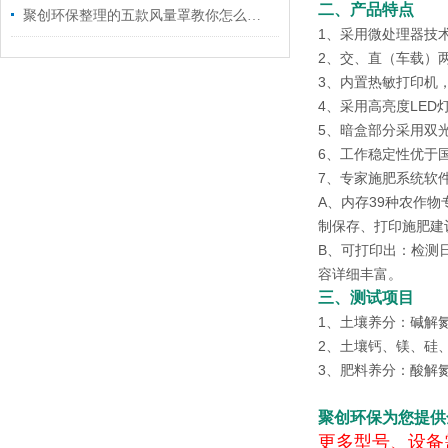
二、产品特点
聚创环保整理的五款风量罩教你怎么安装和操作
1、采用微处理器技
2、交、直（车载）
3、内置热敏打印机
4、采用高亮度LE
5、暗盒部分采用双
6、工作稳定性优于国
7、专家施肥系统软
A、内存39种农作
制保存、打印施肥建
B、可打印出：检测
容详细丰富。
三、测试项目
1、土壤养分：碱解
2、土壤钙、镁、硅
3、肥料养分：酸解
聚创环保为您提供
更多型号、设备