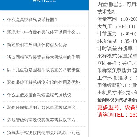
ARTICLE
内置锂电池，可用
技术指标
流量范围
（10~20
什么是真空箱气袋采样器？
大气压
（70~110）
环境大气中有毒有害气体可以用什么仪器检测？
计前压力
（-30~0
环境温度
（-35~1
简述聚创红外测油仪特点及优势
计时误差
分辨率：
采样模式
定量采样：
谈谈固相萃取装置在各大领域中的作用
立即采样：采样时间设
以下几点就是固相萃取装置的萃取步骤
采样泵负载能力
流
工作环境
温度：（-
聚创带你了解总磷测定仪的作用及优势
电池续航能力
＞8
主机尺寸
长×宽×高
什么是低浓度自动烟尘烟气测试仪
聚创环保为您提供全
更多型号、设备
聚创环保整理的五款风量罩教你怎么安装和操作
请咨询TEL：131
多歧管旋转蒸发仪其保养需从以下方面入手
负氧离子检测仪的使用会出现以下问题