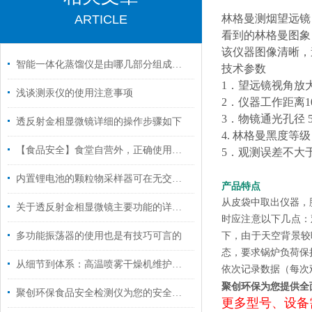
ARTICLE
林格曼测烟望远镜
看到的林格曼图象
该仪器图像清晰，
智能一体化蒸馏仪是由哪几部分组成的呢？
技术参数
1．望远镜视角放大
浅谈测汞仪的使用注意事项
2．仪器工作距离10
3．物镜通光孔径 
透反射金相显微镜详细的操作步骤如下
4. 林格曼黑度等级
【食品安全】食堂自营外，正确使用食品安全检测仪尤为重要
5．观测误差不大于 
内置锂电池的颗粒物采样器可在无交流电情况下正常使用
产品特点
从皮袋中取出仪器，
关于透反射金相显微镜主要功能的详细分析
时应注意以下几点：
多功能振荡器的使用也是有技巧可言的
下，由于天空背景较
态，要求锅炉负荷保
从细节到体系：高温喷雾干燥机维护保养，这样做让设备多扛几年
依次记录数据（每次
聚创环保为您提供全
聚创环保食品安全检测仪为您的安全把关
更多型号、设备