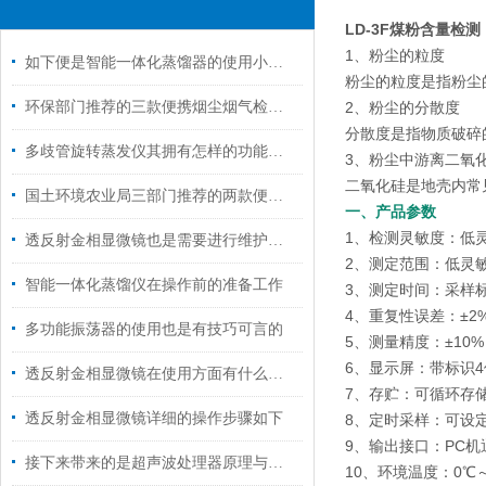
LD-3F煤粉含量检测
1、粉尘的粒度
如下便是智能一体化蒸馏器的使用小常识
粉尘的粒度是指粉尘
环保部门推荐的三款便携烟尘烟气检测仪
2、粉尘的分散度
分散度是指物质破碎
多歧管旋转蒸发仪其拥有怎样的功能呢？
3、粉尘中游离二氧
二氧化硅是地壳内常
国土环境农业局三部门推荐的两款便携土壤重金属检测仪的检测方法和使用技巧
一、产品参数
1、检测灵敏度：低灵敏度 
透反射金相显微镜也是需要进行维护保养的
2、测定范围：低灵敏度 0
智能一体化蒸馏仪在操作前的准备工作
3、测定时间：采样
4、重复性误差：±2
多功能振荡器的使用也是有技巧可言的
5、测量精度：±10%
6、显示屏：带标识
透反射金相显微镜在使用方面有什么小技巧吗？
7、存贮：可循环存储
透反射金相显微镜详细的操作步骤如下
8、定时采样：可设定
9、输出接口：PC机
接下来带来的是超声波处理器原理与特点
10、环境温度：0℃