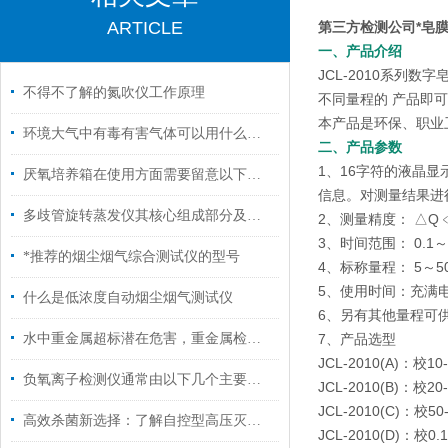
ARTICLE
第三方检测公司*皂
一、产品介绍
JCL-2010系
不得不了解的氮吹仪工作原理
不同量程的 产品即可实
本产品是环保、职业
环境大气中有毒有害气体可以用什么仪器检测？
二、产品参数
1、16字符的液晶
厌氧培养箱在使用方面需要留意以下事项
信息。对测量结果进
多歧管旋转蒸发仪其核心组成部分及功能如下
2、测量精度： △Q﹤
3、时间范围： 0.1～
*推荐的烟尘烟气综合测试仪的型号
4、标称量程： 5～500 
5、使用时间：充满电
什么是低浓度自动烟尘烟气测试仪
6、另有其他量程可
水中重金属超标潜在危害，重金属检测仪来帮忙
7、产品选型
JCL-2010(A)：校10-
负氧离子检测仪通常由以下几个主要部分组成
JCL-2010(B)：校20-
JCL-2010(C)：校50-
高效杀菌新选择：了解自控型高压灭菌锅的多功能应用！
JCL-2010(D)：校0.1