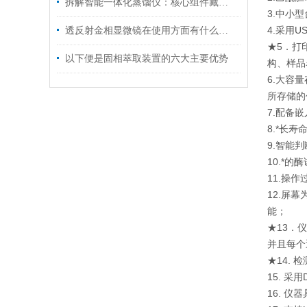
拆解智能一体化蒸馏仪：核心组件藏着哪些“高效密码”？
3.中小
4.采用
透反射金相显微镜在使用方面有什么小技巧吗？
★5．打
以下便是固相萃取装置的六大主要优势
构、样品
6.大容
所存储的
7.配备
8.*长
9.智能
10.*
11.操
12.屏
能；
★13．
并且每个
★14.
15. 
16. 