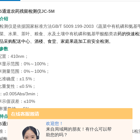
5通道农药残留检测仪JC-5M
介绍
检测仪是依据国家标准方法GB/T 5009.199-2003《蔬菜中有机磷
菜、水果、茶叶、粮食、水及土壤中有机磷和氨基甲酸酯类农
药的快速检
品采购配送中心、酒楼、食堂、家庭果蔬加工前安全检测。
参数
置：410nm；
率显示范围：0%～100%；
率测量范围：0%～100%；
准确度：±1.5%；
重复性：≤0.5%；
≤0.005Abs/3min；
率示值误差：≤10%
制率重复性：≤5%
特点
欢迎您！
5通道农药残留检测仪JC-5M
来自局域网的朋友！有什么可以帮
准：既可依据国标GB/T5009.199-2003，又可依据行标NY/T448-2
助您的吗？
胆碱酶、丁酰胆碱酶通用设计，可在设置中选择相应酶试剂进行检测；