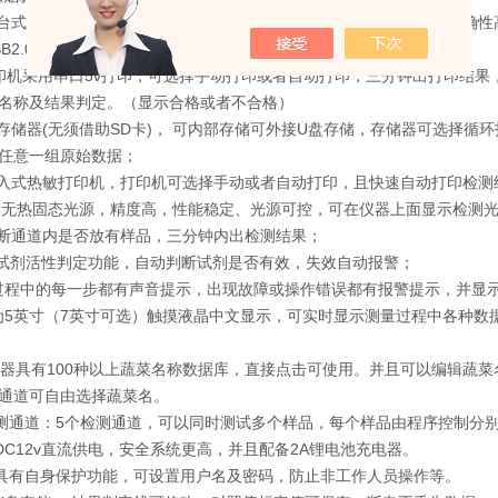
型台式机，金属底座，坚固耐用，体积小，便于携带，抗干扰，检测准确性
USB2.0接口设计，方便数据存贮和移动，并可随时与计算机直接相连。
印机采用串口5v打印，可选择手动打印或者自动打印，三分钟出打印结
名称及结果判定。（显示合格或者不合格）
量存储器(无须借助SD卡)， 可内部存储可外接U盘存储，存储器可选择
任意一组原始数据；
嵌入式热敏打印机，打印机可选择手动或者自动打印，且快速自动打印检测
寿命无热固态光源，精度高，性能稳定、光源可控，可在仪器上面显示检测
判断通道内是否放有样品，三分钟内出检测结果；
的酶试剂活性判定功能，自动判断试剂是否有效，失效自动报警；
作过程中的每一步都有声音提示，出现故障或操作错误都有报警提示，并显
幕为5英寸（7英寸可选）触摸液晶中文显示，可实时显示测量过程中各种
仪器具有100种以上蔬菜名称数据库，直接点击可使用。并且可以编辑蔬
通道可自由选择蔬菜名。
 检测通道：5个检测通道，可以同时测试多个样品，每个样品由程序控制
采用DC12v直流供电，安全系统更高，并且配备2A锂电池充电器。
仪器具有自身保护功能，可设置用户名及密码，防止非工作人员操作等。