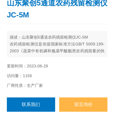
山东聚创5通道农药残留检测仪
JC-5M
描述：山东聚创5通道农药残留检测仪JC-5M
农药残留检测仪是依据国家标准方法GB/T 5009.199-
2003《蔬菜中有机磷和氨基甲酸酯类农药残留量的快
速检测》而设计的快速检测仪器。主要用于蔬菜、水
果、茶叶、粮食、水及土壤中有机磷和氨基甲酸酯类
更新时间：2023-08-28
农药的快速检测。仪器简单实用，操作便捷。适用于
访问量：1156
小型农贸批发销售市场、农产品采购配送中心、酒
楼、食堂、家庭果蔬加工前安全检测。
厂商性质：生产厂家
联系我们
留言询价