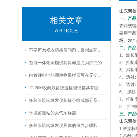
山东聚创
相关文章
一、产品
农药残留
ARTICLE
要用于蔬
场、农产
二、产品
不要再忽视农药残留问题，聚创农药残留检测仪来帮您！
1、波长配
2、抑制
智能一体化蒸馏仪其保养是尤为讲究的
3、抑制
内置锂电池的颗粒物采样器可在无交流电情况下正常使用
4、透射比
5、透射比
JC-20M农药残留快速检测仪都具有哪些性能优势
6、 漂移：
7、抑制
多歧管旋转蒸发仪其核心组成部分及功能如下
8、 抑
环境监测站的大气采样器
三、产品
山东聚创
多歧管旋转蒸发仪具体的保养步骤和注意事项
1.依据标
2.乙酰