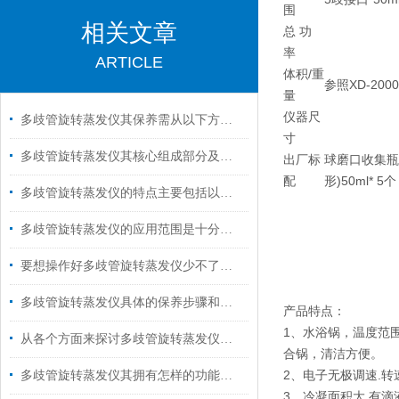
围
相关文章
总 功
率
ARTICLE
体积/重
参照XD-2000
量
仪器尺
多歧管旋转蒸发仪其保养需从以下方面入手
寸
多歧管旋转蒸发仪其核心组成部分及功能如下
出厂标
球磨口收集瓶
配
形)50ml* 5个
多歧管旋转蒸发仪的特点主要包括以下几个方面
多歧管旋转蒸发仪的应用范围是十分广泛的
要想操作好多歧管旋转蒸发仪少不了以下步骤！
多歧管旋转蒸发仪具体的保养步骤和注意事项
产品特点：
1、水浴锅，温度范
从各个方面来探讨多歧管旋转蒸发仪的技术特点
合锅，清洁方便。
2、电子无极调速.转
多歧管旋转蒸发仪其拥有怎样的功能呢？
3、冷凝面积大,有