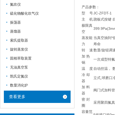
氮吹仪
产品参数：
型 号
JC-ZFDT-1
硫化物酸化吹气仪
主 机
跷板式按键 自
振荡器
极限真
399.9Pa(3
蒸馏器
空
蒸发能
当真空抽到*
索氏提取器
力
寿命
旋转蒸发仪
转 速
数显/旋钮调速
加 热
固相萃取装置
一次成型特氟
锅
无油真空泵
温 度
自动控温， 数
冷 却
凯氏定氮仪
立式,球磨口
器
数显消化炉
加 料
阀门式加料管
器
查看更多
密 封
采用聚四氟真
圈
容量范
5歧接口*50m