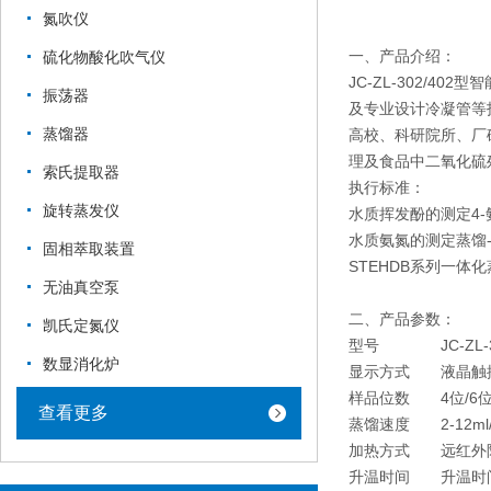
氮吹仪
一、产品介绍：
硫化物酸化吹气仪
JC-ZL-302/
振荡器
及专业设计冷凝管等
蒸馏器
高校、科研院所、厂
理及食品中二氧化硫
索氏提取器
执行标准：
旋转蒸发仪
水质挥发酚的测定4-氨
水质氨氮的测定蒸馏-中
固相萃取装置
STEHDB系列一体化蒸
无油真空泵
二、产品参数：
凯氏定氮仪
型号
JC-ZL-
数显消化炉
显示方式
液晶触
样品位数
4位/6
查看更多
蒸馏速度
2-12
加热方式
远红外
升温时间
升温时间