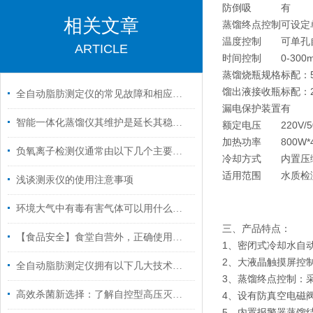
防倒吸
有
相关文章
蒸馏终点控制
可设定
温度控制
可单孔
ARTICLE
时间控制
0-300
蒸馏烧瓶规格
标配：5
馏出液接收瓶
标配：2
全自动脂肪测定仪的常见故障和相应的解决策略
漏电保护装置
有
智能一体化蒸馏仪其维护是延长其稳定运行的关键
额定电压
220V/
加热功率
800W*
负氧离子检测仪通常由以下几个主要部分组成
冷却方式
内置压
适用范围
水质检
浅谈测汞仪的使用注意事项
环境大气中有毒有害气体可以用什么仪器检测？
三、产品特点：
【食品安全】食堂自营外，正确使用食品安全检测仪尤为重要
1、密闭式冷却水自
2、大液晶触摸屏控
全自动脂肪测定仪拥有以下几大技术特点
3、蒸馏终点控制：
高效杀菌新选择：了解自控型高压灭菌锅的多功能应用！
4、设有防真空电磁
5、内置报警器蒸馏