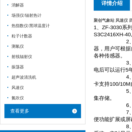
详情介绍
消解器
场强仪/辐射热计
聚创气象站 风速仪 
热指数仪/黑球温度计
1、ZF-303
S3C2416XH
粒子计数器
2、支持多种
测氡仪
器，用户可根据
各种传感器。
射线辐射仪
3、高性能稳
振荡器
电后可以运行5
4、通讯方式灵
超声波清洗机
卡支持100/1
风速仪
5、RAM: 
集存储。
氮吹仪
6、用户通过
查看更多
7、安装维护
便功能扩展或屏
8、ZF-30