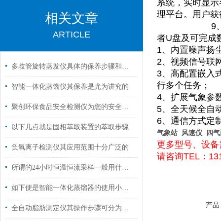
系统，实时显示
理平台。用户获
相关文章
9、ZF-3
ARTICLE
者U盘及可完成
1、内置噪声扬尘
2、视频信号联
多歧管旋转蒸发仪具体的保养步骤和注意事项
3、高配置嵌入
行多个任务；
智能一体化蒸馏仪其保养是尤为讲究的
4、扩展气象参
聚创环保食品安全检测仪为您的安全把关
5、全天候全自
6、通信方式定制
以下几点就是固相萃取装置的萃取步骤
气象站 风速仪 四
更多型号、设备
负氧离子检测仪其应用范围十分广泛的
请咨询TEL：131
所谓的24小时恒温恒流采样一般用什么仪器？
如下便是智能一体化蒸馏器的使用小常识
产品
全自动脂肪测定仪其操作步骤可分为以下五个核心阶段