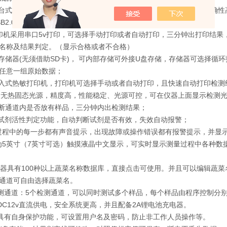
型台式机，金属底座，坚固耐用，体积小，便于携带，抗干扰，检测准确性
USB2.0接口设计，方便数据存贮和移动，并可随时与计算机直接相连。
印机采用串口5v打印，可选择手动打印或者自动打印，三分钟出打印结
名称及结果判定。（显示合格或者不合格）
量存储器(无须借助SD卡)， 可内部存储可外接U盘存储，存储器可选择
任意一组原始数据；
嵌入式热敏打印机，打印机可选择手动或者自动打印，且快速自动打印检测
寿命无热固态光源，精度高，性能稳定、光源可控，可在仪器上面显示检测
判断通道内是否放有样品，三分钟内出检测结果；
的酶试剂活性判定功能，自动判断试剂是否有效，失效自动报警；
作过程中的每一步都有声音提示，出现故障或操作错误都有报警提示，并显
幕为5英寸（7英寸可选）触摸液晶中文显示，可实时显示测量过程中各种
仪器具有100种以上蔬菜名称数据库，直接点击可使用。并且可以编辑蔬
通道可自由选择蔬菜名。
 检测通道：5个检测通道，可以同时测试多个样品，每个样品由程序控制
采用DC12v直流供电，安全系统更高，并且配备2A锂电池充电器。
仪器具有自身保护功能，可设置用户名及密码，防止非工作人员操作等。