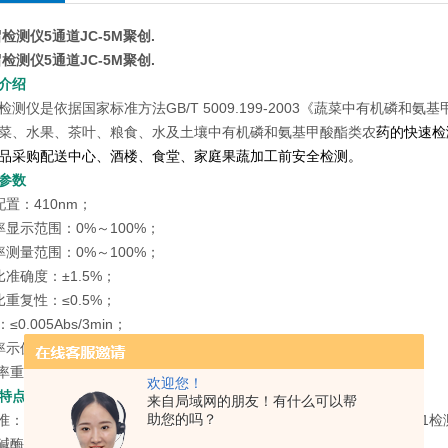
检测仪5通道JC-5M聚创.
检测仪5通道JC-5M聚创.
介绍
检测仪是依据国家标准方法GB/T 5009.199-2003《蔬菜中有机磷
菜、水果、茶叶、粮食、水及土壤中有机磷和氨基甲酸酯类农
药的快速检
品采购配送中心、酒楼、食堂、家庭果蔬加工前安全检测。
参数
置：410nm；
率显示范围：0%～100%；
率测量范围：0%～100%；
准确度：±1.5%；
重复性：≤0.5%；
≤0.005Abs/3min；
率示值误差：≤10%
制率重复性：≤5%
欢迎您！
特点
来自局域网的朋友！有什么可以帮
助您的吗？
准：既可依据国标GB/T5009.199-2003，又可依据行标NY/T448-2
胆碱酶、丁酰胆碱酶通用设计，可在设置中选择相应酶试剂进行检测；