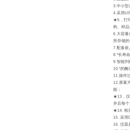
3.中小
4.采用
★5．打
构、样品
6.大容
所存储的
7.配备
8.*长
9.智能
10.*
11.操
12.屏
能；
★13．
并且每个
★14.
15. 
16. 