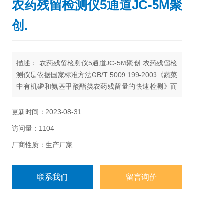
农药残留检测仪5通道JC-5M聚
创.
描述：.农药残留检测仪5通道JC-5M聚创.农药残留检
测仪是依据国家标准方法GB/T 5009.199-2003《蔬菜
中有机磷和氨基甲酸酯类农药残留量的快速检测》而
设计的快速检测仪器。主要用于蔬菜、水果、茶叶、
粮食、水及土壤中有机磷和氨基甲酸酯类农药的快速
更新时间：2023-08-31
检测。仪器简单实用，操作便捷。适用于小型农贸批
访问量：1104
发销售市场、农产品采购配送中心、酒楼、食堂、家
庭果蔬加工前安全检测。
厂商性质：生产厂家
联系我们
留言询价