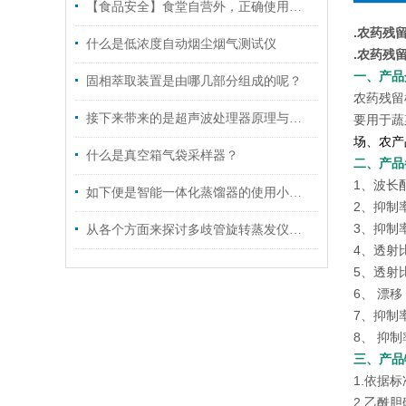
【食品安全】食堂自营外，正确使用食品安全检测仪尤为重要
.
农药残留
什么是低浓度自动烟尘烟气测试仪
.
农药残留
一、产品
固相萃取装置是由哪几部分组成的呢？
农药残留
接下来带来的是超声波处理器原理与特点
要用于蔬
场、农产
什么是真空箱气袋采样器？
二、产品
1、波长配
如下便是智能一体化蒸馏器的使用小常识
2、抑制
3、抑制
从各个方面来探讨多歧管旋转蒸发仪的技术特点
4、透射比
5、透射比
6、 漂移：
7、抑制
8、 抑
三、产品
1.依据标
2.乙酰