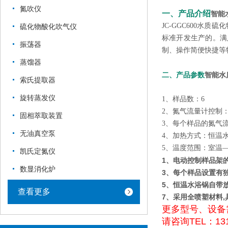
氮吹仪
一、产品介绍
智能
JC-GGC600水质
硫化物酸化吹气仪
标准开发生产的。满
振荡器
制、操作简便快捷等
蒸馏器
二、产品参数
智能水
索氏提取器
旋转蒸发仪
1、样品数：6
2、氮气流量计控制：
固相萃取装置
3、每个样品的氮气
无油真空泵
4、加热方式：恒温水
5、温度范围：室温—
凯氏定氮仪
1、电动控制样品架
数显消化炉
3、每个样品设置有
5、恒温水浴锅自带
查看更多
7、采用全喷塑材料
更多型号、设备
请咨询TEL：131