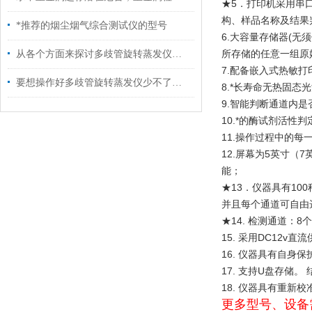
★5．打印机采用串
构、样品名称及结果
*推荐的烟尘烟气综合测试仪的型号
6.大容量存储器(
所存储的任意一组原
从各个方面来探讨多歧管旋转蒸发仪的技术特点
7.配备嵌入式热敏
要想操作好多歧管旋转蒸发仪少不了以下步骤！
8.*长寿命无热固
9.智能判断通道内
10.*的酶试剂活
11.操作过程中的
12.屏幕为5英寸
能；
★13．仪器具有1
并且每个通道可自由
★14. 检测通道
15. 采用DC12
16. 仪器具有自
17. 支持U盘存储
18. 仪器具有重新
更多型号、设备