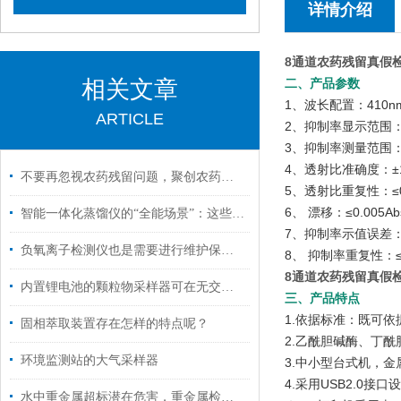
详情介绍
8通道农药残留真假检
相关文章
二、产品参数
1、波长配置：410n
ARTICLE
2、抑制率显示范围：
3、抑制率测量范围：
4、透射比准确度：±1
不要再忽视农药残留问题，聚创农药残留检测仪来帮您！
5、透射比重复性：≤0
6、 漂移：≤0.005Ab
智能一体化蒸馏仪的“全能场景”：这些关键领域，它早已成为标配
7、抑制率示值误差：
负氧离子检测仪也是需要进行维护保养的
8、 抑制率重复性：≤
8通道农药残留真假检
内置锂电池的颗粒物采样器可在无交流电情况下正常使用
三
、
产品特点
1.依据标准：既可依据国
固相萃取装置存在怎样的特点呢？
2.乙酰胆碱酶、丁
环境监测站的大气采样器
3.中小型台式机，
4.采用USB2.0
水中重金属超标潜在危害，重金属检测仪来帮忙