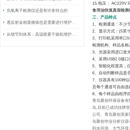
15.电压： AC220V 
食用油快速真假检测仪J
负氧离子检测仪还是有许多特点的
三、产品特点
透反射金相显微镜也是需要进行维护保养的
1、检测通道：不少
2、显示方式：(5
从细节到体系：高温喷雾干燥机维护保养，这样做让设备多扛几年
3、打印机采用串口
检测机构、样品名称
3、光源采用进口发
4、采用USB2.
5、智能化程度高，
6、自动判断样品是
7、仪器具有100
且每个通道可自由选
8、每个样品由程序
青岛聚创环保设备有
岛,目前已成功挂牌
公司、青岛聚创美家
岛聚创华业分析仪器
到水环境、大气环境