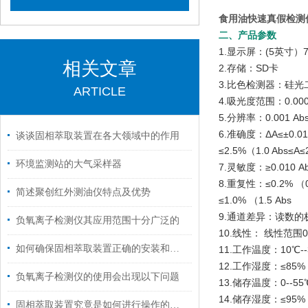
食用油快速真假检测仪J
二、产品参数
1.显示屏：(5英寸
相关文章
2.存储：SD卡
3.比色检测器：硅光
ARTICLE
4.吸光度范围：0.000 
5.分辨率：0.001 Ab
6.准确度：ΔA≤±0.01 
谈谈固相萃取装置在各大领域中的作用
≤2.5%（1.0 Abs≤A≤2
环境监测站的大气采样器
7.灵敏度：≥0.010 A
8.重复性：≤0.2% （0
简述聚创红外测油仪特点及优势
≤1.0% （1.5 Abs
9.通道差异：读数的极差
负氧离子检测仪其应用范围十分广泛的
10.线性： 线性范围0.0
如何确保固相萃取装置正确的安装和有效运行呢？
11.工作温度：10℃--
12.工作湿度：≤85%
负氧离子检测仪的使用会出现以下问题
13.储存温度：0--55
14.储存湿度：≤95%
固相萃取装置究竟是如何进行操作的呢？