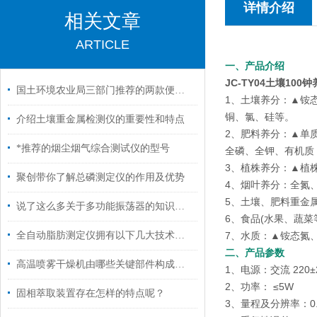
详情介绍
相关文章
ARTICLE
一、产品介绍
JC-TY04土壤100
国土环境农业局三部门推荐的两款便携土壤重金属检测仪的检测方法和使用技巧
1、土壤养分：▲铵
铜、氯、硅等。
介绍土壤重金属检测仪的重要性和特点
2、肥料养分：▲单
*推荐的烟尘烟气综合测试仪的型号
全磷、全钾、有机质
3、植株养分：▲植
聚创带你了解总磷测定仪的作用及优势
4、烟叶养分：全氮
5、土壤、肥料重金
说了这么多关于多功能振荡器的知识，你都清楚了吗？
6、食品(水果、蔬菜
全自动脂肪测定仪拥有以下几大技术特点
7、水质：▲铵态氮
二、产品参数
高温喷雾干燥机由哪些关键部件构成？一篇读懂核心运行逻辑
1、电源：交流 220
2、功率： ≤5W
固相萃取装置存在怎样的特点呢？
3、量程及分辨率：0.0