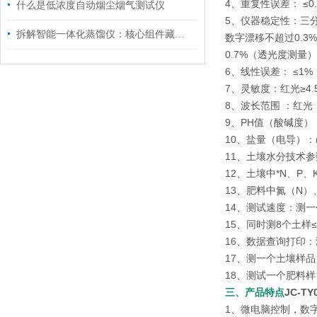
4、重复性误差： ≤0
什么是低浓度自动烟尘烟气测试仪
5、仪器稳定性：三分
拆解智能一体化蒸馏仪：核心组件藏着哪些“高效密码”？
数字漂移不超过0.3
0.7%（透光度测量）
6、线性误差： ≤1%
7、灵敏度：红光≥4.5 ×
8、波长范围 ：红光：6
9、PH值（酸碱度）： 
10、盐量（电导）：(1
11、土壤水分技术参
12、土壤中*N、P
13、肥料中氮（N
14、测试速度：测一
15、同时测8个土样
16、数据查询打印
17、测一个土壤样品
18、测试一个肥料样
三、产品特点
JC-T
1、微电脑控制，数