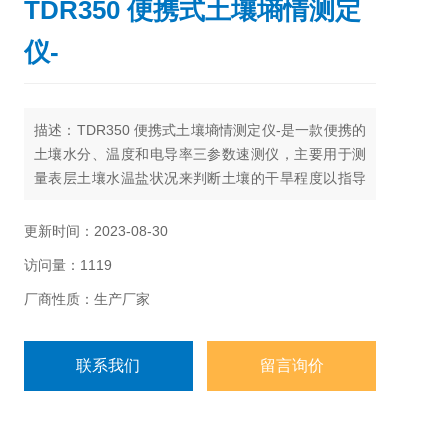
TDR350 便携式土壤墒情测定
仪-
描述：TDR350 便携式土壤墒情测定仪-是一款便携的
土壤水分、温度和电导率三参数速测仪，主要用于测
量表层土壤水温盐状况来判断土壤的干旱程度以指导
农业、草坪、牧区、高尔夫球等区域的灌溉。该测量
仪利用*可靠的时域反射技术，能够对土壤水分变化进
更新时间：2023-08-30
行全量程的准确测量
访问量：1119
厂商性质：生产厂家
联系我们
留言询价