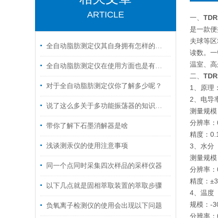
ARTICLE
一、
TD
是一款便
夫球等区
全自动脂肪测定仪其自身拥有怎样的特点呢？
读数。一
温室、高
全自动脂肪测定仪在使用方面也是有技巧的
二、
TD
对于全自动脂肪测定仪你了解多少呢？
1、原理
2、电导
说了这么多关于多功能振荡器的知识，你都清楚了吗？
测量规模：
分辨率：0.
带你了解下石墨消解器是啥
精度：0.1
浅谈测汞仪的使用注意事项
3、水分
测量规模
同一个点同时采集四次样品的采样仪器
分辨率：0
精度：±3.
以下几点就是固相萃取装置的萃取步骤
4、温度
规模：-30
负氧离子检测仪的使用会出现以下问题
分辨率：0