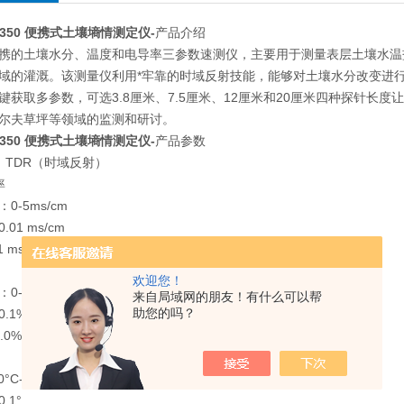
R350 便携式土壤墒情测定仪-
产品介绍
携的土壤水分、温度和电导率三参数速测仪，主要用于测量表层土壤水温
域的灌溉。该测量仪利用*牢靠的时域反射技能，能够对土壤水分改变进
键获取多参数，可选3.8厘米、7.5厘米、12厘米和20厘米四种探针
尔夫草坪等领域的监测和研讨。
R350 便携式土壤墒情测定仪-
产品参数
：TDR（时域反射）
率
0-5ms/cm
01 ms/cm
 ms/cm
欢迎您！
：0-丰满（体积含水量）
来自局域网的朋友！有什么可以帮
助您的吗？
.1% VWC
0% (当EC< 2mS/cm)
°C-60°C
.1°