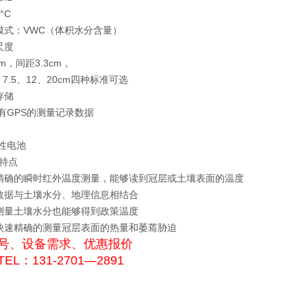
°C
模式：VWC（体积水分含量）
尺度
cm，间距3.3cm，
、7.5、12、20cm四种标准可选
存储
含有GPS的测量记录数据
碱性电池
特点
精确的瞬时红外温度测量，能够读到冠层或土壤表面的温度
数据与土壤水分、地理信息相结合
测量土壤水分也能够得到政策温度
快速精确的测量冠层表面的热量和萎蔫胁迫
号、设备需求、优惠报价
EL：131-2701—2891