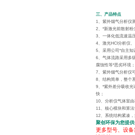
三、产品特点
1、紫外烟气分析仪测
2、*新激光前散射
3、一体化低流速温
4、激光HCl分析
5、采用公司*自主
6、气体流路采用多
腐蚀性等*恶劣环境
7、紫外烟气分析仪可
8、结构简单，整个
9、*紫外差分吸收
快；
10、分析仪气体室
11、核心模块和算
12、系统结构紧凑
聚创环保为您提供
更多型号、设备