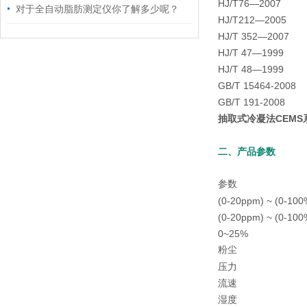
HJ/T76—20
对于全自动脂肪测定仪你了解多少呢？
HJ/T212—20
HJ/T 352—2
HJ/T 47—19
HJ/T 48—19
GB/T 15464-2
GB/T 191-20
抽取式冷凝法CEMS
二、产品参数
参数
(0-20ppm) ~ (0-100
(0-20ppm) ~ (0-100
0~25%
粉尘
压力
流速
湿度