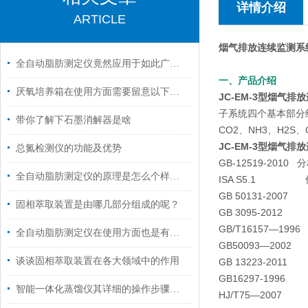
详情介绍
ARTICLE
烟气排放连续监测系
全自动脂肪测定仪竟然应用于如此广泛的领域
一、产品介绍
厌氧培养箱在使用方面需要留意以下事项
JC-EM-3型烟气排
子系统四个基本部分组
带你了解下石墨消解器是啥
CO2、NH3、H2
JC-EM-3型烟气排
总氮检测仪的功能及优势
GB-12519-201
全自动脂肪测定仪的原理是怎么个样子的呢？
ISA S5.1 
GB 50131-2
固相萃取装置是由哪几部分组成的呢？
GB 3095-20
GB/T16157—
全自动脂肪测定仪在使用方面也是有技巧的
GB50093—20
谈谈固相萃取装置在各大领域中的作用
GB 13223-20
GB16297-19
智能一体化蒸馏仪其详细的操作步骤如下
HJ/T75—20