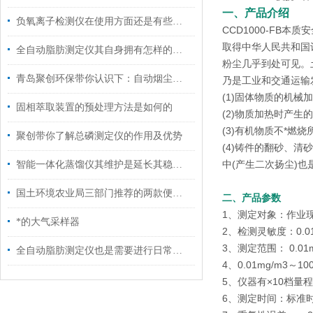
一、产品介绍
负氧离子检测仪在使用方面还是有些技巧的
CCD1000-FB
取得中华人民共和国计
全自动脂肪测定仪其自身拥有怎样的特点呢？
粉尘几乎到处可见。
青岛聚创环保带你认识下：自动烟尘烟气测试仪
乃是工业和交通运输
(1)固体物质的机
固相萃取装置的预处理方法是如何的
(2)物质加热时产
(3)有机物质不*
聚创带你了解总磷测定仪的作用及优势
(4)铸件的翻砂、
中(产生二次扬尘)也
智能一体化蒸馏仪其维护是延长其稳定运行的关键
国土环境农业局三部门推荐的两款便携土壤重金属检测仪的检测方法和使用技巧
二、产品参数
1、测定对象：作业
*的大气采样器
2、检测灵敏度：0.0
3、测定范围： 0.01
全自动脂肪测定仪也是需要进行日常清洗的
4、0.01mg/m3～
5、仪器有×10档量
6、测定时间：标准时间