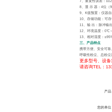
7、重复性误差：≤±
8、显 示 器：4位
9、K值预置：仪器自校（
10、存储功能：可存
11、输 出：脉冲输
12、环境温度：0℃
13、相对湿度：≤95
三、产品特点
携带方便、安全可靠
呼吸性粉尘、总粉尘
更多型号、设备
请咨询TEL：131
产品
您的单位