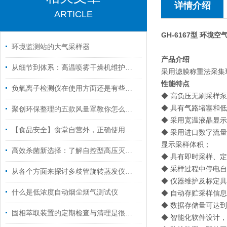
详情介绍
ARTICLE
GH-6167型 环境
环境监测站的大气采样器
产品介绍
从细节到体系：高温喷雾干燥机维护保养，这样做让设备多扛几年
采用滤膜称重法采集环
性能特点
负氧离子检测仪在使用方面还是有些技巧的
◆ 高负压无刷采样泵，
◆ 具有气路堵塞和
聚创环保整理的五款风量罩教你怎么安装和操作
◆ 采用宽温液晶显
【食品安全】食堂自营外，正确使用食品安全检测仪尤为重要
◆ 采用进口数字流
显示采样体积；
高效杀菌新选择：了解自控型高压灭菌锅的多功能应用！
◆ 具有即时采样、
◆ 采样过程中停电
从各个方面来探讨多歧管旋转蒸发仪的技术特点
◆ 仪器维护及标定
什么是低浓度自动烟尘烟气测试仪
◆ 自动存贮采样信
◆ 数据存储量可达到
固相萃取装置的定期检查与清理是很关键的
◆ 智能化软件设计