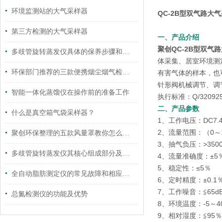
环境监测站的大气采样器
QC-2B型双气路大
第三方检测的大气采样器
一、产品介绍
聚创QC-2B型双气
多歧管旋转蒸发仪具体的保养步骤和注意事项
体采集、居室环境测
环保部门推荐的三款便携烟尘烟气检测仪
有害气体的样本，也
针形阀机械调节、调
智能一体化蒸馏仪在操作前的准备工作
执行标准：Q/320925J
二、产品参数
什么是真空箱气袋采样器？
1、工作电压：DC7.4
2、流量范围：（0～1.
聚创环保整理的五款风量罩教你怎么安装和操作
3、抽气负压：>3500
多歧管旋转蒸发仪其核心组成部分及功能如下
4、流量准确度：±5
5、稳定性：≤5％
全自动脂肪测定仪的常见故障和相应的解决策略
6、定时精度：±0.1
7、工作噪音：≦65d
总氮检测仪的功能及优势
8、环境温度：-5～4
9、相对湿度：≦95％