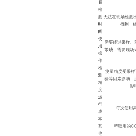
目
检
测
无法在现场检测
时
得到一
间
使
需要经过采样、
用
繁琐，需要现场
操
作
检
测量精度受采样
测
验等因素影响，
精
影
度
运
行
每次使用高
成
本
其
萃取用的C
他