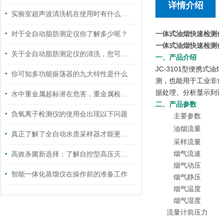
详情介绍
实验室超声波清洗机在使用时有什么技巧呢？
一体式油烟快速检测仪J
对于全自动脂肪测定仪你了解多少呢？
一体式油烟快速检测仪J
关于全自动脂肪测定仪的清洗，您可知晓？
一、产品介绍
JC-3101型便
你可知多功能振荡器的九大特性是什么
测，也能用于工业非
据处理、分析显示到
水中重金属超标潜在危害，重金属检测仪来帮忙
二、产品参数
负氧离子检测仪的使用会出现以下问题
主要参数
油烟流量
真正了解了全自动水质采样器才能更好的操作它
采样流量
烟气流速
高效杀菌新选择：了解自控型高压灭菌锅的多功能应用！
烟气动压
智能一体化蒸馏仪在操作前的准备工作
烟气静压
烟气温度
烟气湿度
流量计前压力