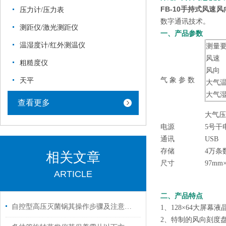
FB-10
手持式风速风
压力计/压力表
数字通讯技术。
测距仪/激光测距仪
一、产品参数
温湿度计/红外测温仪
测量
风速
粗糙度仪
风向
气
象
参
数
天平
大气
大气
查看更多
大气压力1
电源
5号干
通讯
USB
存储
4万条
相关文章
尺寸
97mm
ARTICLE
二、产品特点
自控型高压灭菌锅其操作步骤及注意事项的解析
1、128×64大屏
2、特制的风向刻度