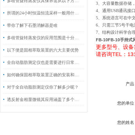
多歧管旋转蒸发仪其保养需从以下方面入手
3、大容量数据存储，
4、通用USB通讯接
所谓的24小时恒温恒流采样一般用什么仪器？
5、系统语言可在中
6、只需三节5号干
带你了解下石墨消解器是啥
7、结构设计科学合
多歧管旋转蒸发仪的应用范围是十分广泛的
FB-10FB-10
手持式
更多型号、设备
以下便是固相萃取装置的六大主要优势
请咨询TEL：131
全自动脂肪测定仪也是需要进行日常清洗的
如何确保固相萃取装置正确的安装和有效运行呢？
产品
对于全自动脂肪测定仪你了解多少呢？
透反射金相显微镜其应用涵盖了多个领域
您的单位
您的姓名