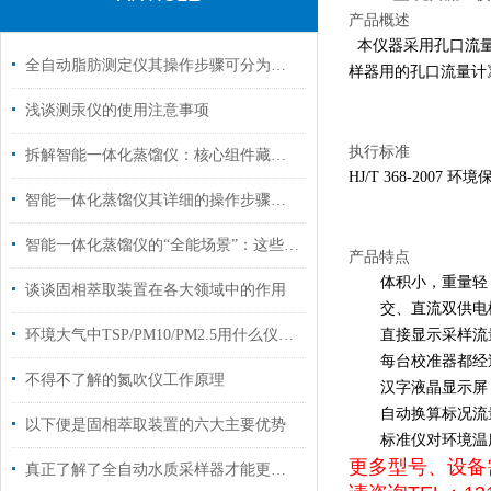
产品概述
本仪器采用孔口流量计
全自动脂肪测定仪其操作步骤可分为以下五个核心阶段
样器用的孔口流量计
浅谈测汞仪的使用注意事项
执行标准
拆解智能一体化蒸馏仪：核心组件藏着哪些“高效密码”？
HJ/T 368-20
智能一体化蒸馏仪其详细的操作步骤如下
智能一体化蒸馏仪的“全能场景”：这些关键领域，它早已成为标配
产品特点
体积小，重量轻
谈谈固相萃取装置在各大领域中的作用
交、直流双供电
环境大气中TSP/PM10/PM2.5用什么仪器收集？
直接显示采样流
每台校准器都经
不得不了解的氮吹仪工作原理
汉字液晶显示屏
自动换算标况流
以下便是固相萃取装置的六大主要优势
标准仪对环境温
更多型号、设备
真正了解了全自动水质采样器才能更好的操作它