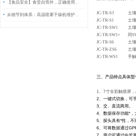
【食品安全】食堂自营外，正确使用食品安全检测仪尤为重要
JC-TR-S3
土
从细节到体系：高温喷雾干燥机维护保养，这样做让设备多扛几年
JC-TR-S1
土
JC-TR-SW1
土
JC-TR-SW1+
同S
JC-TR-S6
土
JC-TR-ZS6
土壤
JC-TR-WS1
手
三、产品特点
具体型
1、7寸全彩触摸屏，
2、一键式切换，可
3、交、直流两用。
4、数据保存功能*，
5、探头具有*性，
6、可将数据通过GP
7、用户可通过向监