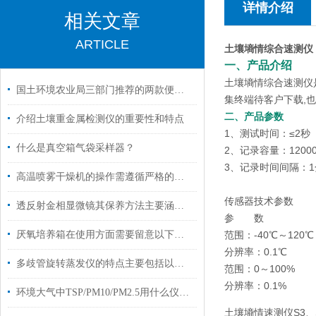
详情介绍
相关文章
ARTICLE
土壤墒情综合速测仪
一、产品介绍
土壤墒情综合速测仪
国土环境农业局三部门推荐的两款便携土壤重金属检测仪的检测方法和使用技巧
集终端待客户下载,
二、产品参数
介绍土壤重金属检测仪的重要性和特点
1、测试时间：≤2秒
什么是真空箱气袋采样器？
2、记录容量：1200
3、记录时间间隔：1
高温喷雾干燥机的操作需遵循严格的流程
传感器技术参数
透反射金相显微镜其保养方法主要涵盖以下几个方面
参 数
厌氧培养箱在使用方面需要留意以下事项
范围：-40℃～120℃
分辨率：0.1℃
多歧管旋转蒸发仪的特点主要包括以下几个方面
范围：0～100%
分辨率：0.1%
环境大气中TSP/PM10/PM2.5用什么仪器收集？
土壤墒情速测仪S3、S