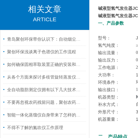
相关文章
碱液型氢气发生器JC-
碱液型氢气发生器JC-
ARTICLE
一、产品参数
型号：
青岛聚创环保带你认识下：自动烟尘烟气测试仪
氢气纯度：
聚创环保浅谈离子色谱仪的工作流程
输出流量：
0
输出压力：
如何确保固相萃取装置正确的安装和有效运行呢？
工作电源：
大功率：
从各个方面来探讨多歧管旋转蒸发仪的技术特点
环境条件：
输出接口：
全自动脂肪测定仪拥有以下几大技术特点
机器类型：
不要再忽视农药残留问题，聚创农药残留检测仪来帮您！
补水方式：
外形尺寸：
智能一体化蒸馏仪自身带来了怎样的技术特点呢？
机器重量：
不得不了解的氮吹仪工作原理
二、产品特点