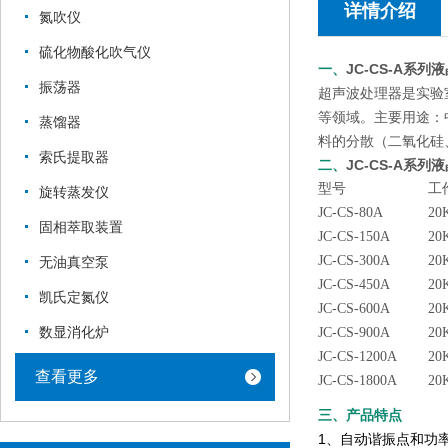
详情介绍
氮吹仪
硫化物酸化吹气仪
一、
JC-CS-A系
振荡器
超声波处理器是实验
等领域。主要用途：
蒸馏器
料的分散（二氧化硅
索氏提取器
二、
JC-CS-A系
型号
工
旋转蒸发仪
JC-CS-80A
20
固相萃取装置
JC-CS-150A
20
JC-CS-300A
20
无油真空泵
JC-CS-450A
20
凯氏定氮仪
JC-CS-600A
20
数显消化炉
JC-CS-900A
20
JC-CS-1200A
20
查看更多
JC-CS-1800A
20
三、产品特点
1、自动谐振点和功