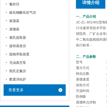
详情介绍
氮吹仪
硫化物酸化吹气仪
一、产品介绍
振荡器
JC-ZL-301/
计冷凝管等技术手段
蒸馏器
研院所、厂矿企业等
索氏提取器
中二氧化硫残留的蒸
执行标准：
旋转蒸发仪
固相萃取装置
二、产品参数
型号
无油真空泵
显示方式
凯氏定氮仪
样品位数
数显消化炉
蒸馏速度
加热方式
查看更多
升温时间
防倒吸
蒸馏终点控制