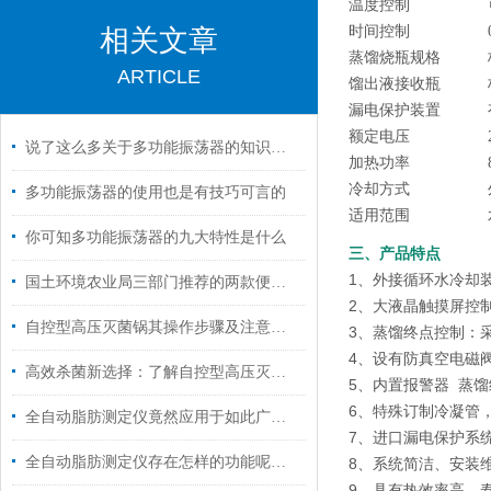
温度控制
时间控制
相关文章
蒸馏烧瓶规格
ARTICLE
馏出液接收瓶
漏电保护装置
额定电压
说了这么多关于多功能振荡器的知识，你都清楚了吗？
加热功率
冷却方式
多功能振荡器的使用也是有技巧可言的
适用范围
你可知多功能振荡器的九大特性是什么
三、产品特点
1、外接循环水冷却
国土环境农业局三部门推荐的两款便携土壤重金属检测仪的检测方法和使用技巧
2、大液晶触摸屏控
自控型高压灭菌锅其操作步骤及注意事项的解析
3、蒸馏终点控制：
4、设有防真空电磁
高效杀菌新选择：了解自控型高压灭菌锅的多功能应用！
5、内置报警器 蒸
6、特殊订制冷凝管
全自动脂肪测定仪竟然应用于如此广泛的领域
7、进口漏电保护系
全自动脂肪测定仪存在怎样的功能呢？瞧着里
8、系统简洁、安装
9、具有热效率高、