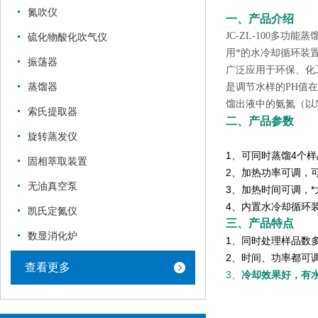
氮吹仪
一、产品介绍
JC-ZL-100多
硫化物酸化吹气仪
用*的水冷却循环装
振荡器
广泛应用于环保、化
蒸馏器
是调节水样的PH值
馏出液中的氨氮（以
索氏提取器
二、产品参数
旋转蒸发仪
1、可
同时蒸馏
4个样
固相萃取装置
2、
加热功率可调
，可
无油真空泵
3、
加热时间可调
，
4、内置水冷却循环
凯氏定氮仪
三、产品特点
数显消化炉
1、同时处理样品数
2、时间、功率都可
查看更多
3、
冷却效果好，有