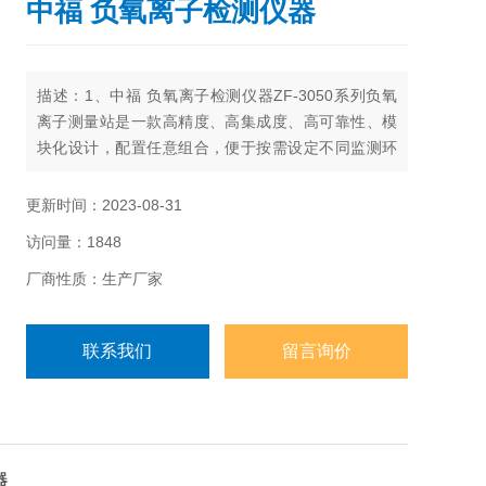
中福 负氧离子检测仪器
描述：1、中福 负氧离子检测仪器ZF-3050系列负氧
离子测量站是一款高精度、高集成度、高可靠性、模
块化设计，配置任意组合，便于按需设定不同监测环
境因子的在线式监测系统，可在恶劣环境下实现全天
候、长期连续在线监测。
更新时间：2023-08-31
2、内置*放大电路及滤波技术，可高灵敏、稳定、准
访问量：1848
确地探测负离子数量，*累计误差消除技术，可自动排
除长时间运行的累计误差，从而提高测量精度与稳定
厂商性质：生产厂家
性。
联系我们
留言询价
器