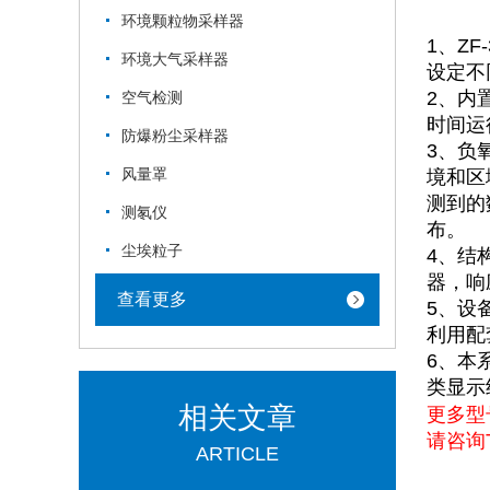
环境颗粒物采样器
1、Z
环境大气采样器
设定不
2、内
空气检测
时间运
防爆粉尘采样器
3、负
风量罩
境和区
测到的
测氡仪
布。
尘埃粒子
4、结
器，响
查看更多
5、设
利用配
6、本
类显示
相关文章
更多型
请咨询T
ARTICLE