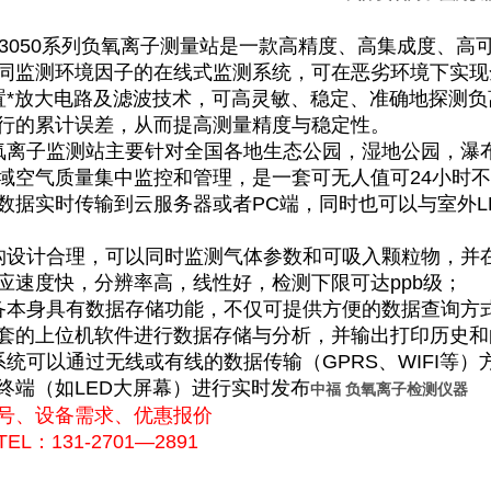
F-3050系列负氧离子测量站是一款高精度、高集成度、
同监测环境因子的在线式监测系统，可在恶劣环境下实现
置*放大电路及滤波技术，可高灵敏、稳定、准确地探测负
行的累计误差，从而提高测量精度与稳定性。
氧离子监测站主要针对全国各地生态公园，湿地公园，瀑
域空气质量集中监控和管理，是一套可无人值可24小时
数据实时传输到云服务器或者PC端，同时也可以与室外L
构设计合理，可以同时监测气体参数和可吸入颗粒物，并
应速度快，分辨率高，线性好，检测下限可达ppb级；
备本身具有数据存储功能，不仅可提供方便的数据查询方
套的上位机软件进行数据存储与分析，并输出打印历史和
系统可以通过无线或有线的数据传输（GPRS、WIFI等
终端（如LED大屏幕）进行实时发布
中福 负氧离子检测仪器
号、设备需求、优惠报价
EL：131-2701—2891