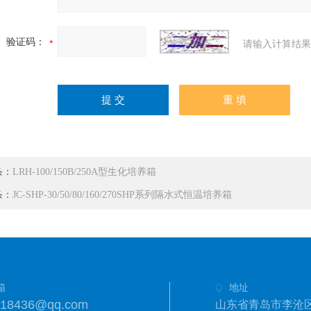
验证码：
请输入计算结果
条：
LRH-100/150B/250A型生化培养箱
条：
JC-SHP-30/50/80/160/270SHP系列隔水式恒温培养箱
箱
地址
718436@qq.com
山东省青岛市李沧区