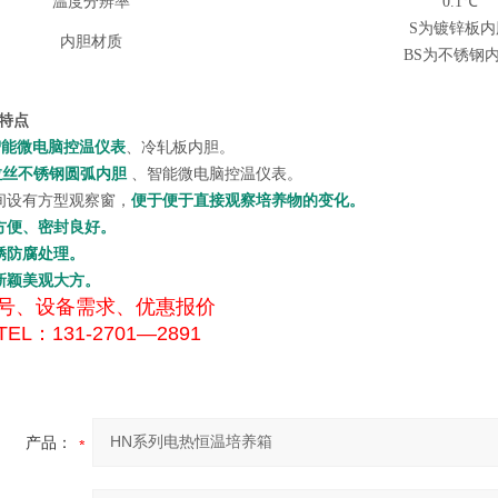
温度分辨率
0.1℃
S为镀锌板内
内胆材质
BS为不锈钢
特点
智能微电脑控温仪表
、冷轧板内胆。
拉丝不锈钢圆弧内胆
、智能微电脑控温仪表。
间设有方型观察窗，
便于便于直接观察培养物的变化。
方便、密封良好。
锈防腐处理。
新颖美观大方。
号、设备需求、优惠报价
EL：131-2701—2891
产品：