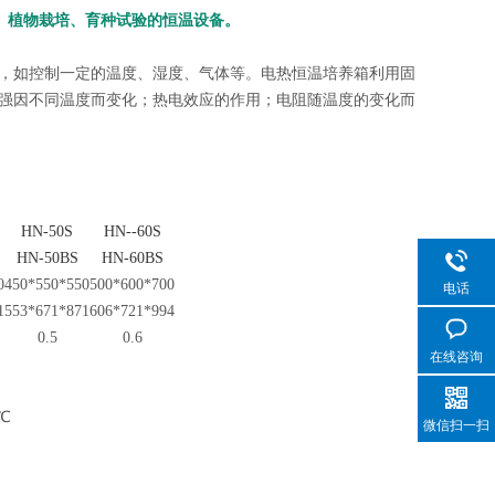
、植物栽培、育种试验的恒温设备。
，如控制一定的温度、湿度、气体等。电热恒温培养箱利用固
强因不同温度而变化；热电效应的作用；电阻随温度的变化而
HN-50S
HN--60S
HN-50BS
HN-60BS
0
450*550*550
500*600*700
电话
1
553*671*871
606*721*994
0.5
0.6
在线咨询
℃
微信扫一扫