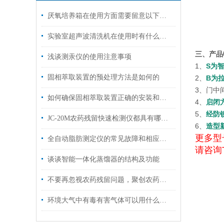
厌氧培养箱在使用方面需要留意以下事项
实验室超声波清洗机在使用时有什么技巧呢？
三、产品
浅谈测汞仪的使用注意事项
1、
S为
固相萃取装置的预处理方法是如何的
2、
B为
3、门中
如何确保固相萃取装置正确的安装和有效运行呢？
4、
启闭
5、
经防
JC-20M农药残留快速检测仪都具有哪些性能优势
6、
造型
更多型
全自动脂肪测定仪的常见故障和相应的解决策略
请咨询T
谈谈智能一体化蒸馏器的结构及功能
不要再忽视农药残留问题，聚创农药残留检测仪来帮您！
环境大气中有毒有害气体可以用什么仪器检测？