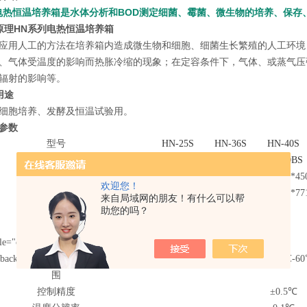
电热恒温培养箱
是水体分析和BOD测定细菌、霉菌、微生物的培养、保存
原理
HN系列电热恒温培养箱
应用人工的方法在培养箱内造成微生物和细胞、细菌生长繁殖的人工环境
、气体受温度的影响而热胀冷缩的现象；在定容条件下，气体、或蒸气压
辐射的影响等。
用途
细胞培养、发酵及恒温试验用。
参数
型号
HN-25S
HN-36S
HN-40S
型号
HN-25BS
HN-36BS
HN-40BS
工作室尺寸
250*250*250
300*360*360
350*450*45
(mm)
欢迎您！
外形尺寸
340*364*560
455*471*671
504*571*77
(mm)
来自局域网的朋友！有什么可以帮
功率
0.2
0.35
0.4
（KW)
助您的吗？
容积(L)
le="color:#191F25;font-family:" font-
x;background-color:#ffffff;"="">温控范
室温+5℃-60
围
控制精度
±0.5℃