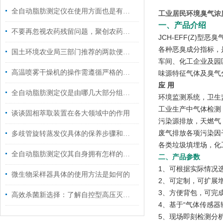
全自动脂肪测定仪在使用方面也是有技巧的
工业居民环境臭气浓
一、产品介绍
不要再忽视农药残留问题，聚创农药残留检测仪来帮您！
JCH-EFF(Z
各种恶臭成分指标，
国土环境农业局三部门推荐的两款便携土壤重金属检测仪的检测方法和使用技巧
车间、化工企业及园
高温喷雾干燥机的操作需遵循严格的流程
味源特征气体及臭气
应 用
全自动脂肪测定仪是由哪几大部分组成的呢？
环境监测系统，卫生监
工业生产中气体检测
谈谈固相萃取装置在各大领域中的作用
污染源排放，天燃气
废气排放各项污染因
多歧管旋转蒸发仪具体的保养步骤和注意事项
各类垃圾填埋场，化
全自动脂肪测定仪其自身拥有怎样的特点呢？
二、产品参数
1、可根据实际情况
微生物采样器具体的使用方法是如何的
2、可定制，可扩展增
3、方便背包，可完
高效杀菌新选择：了解自控型高压灭菌锅的多功能应用！
4、基于“气体传感
5、现场即刻检测分