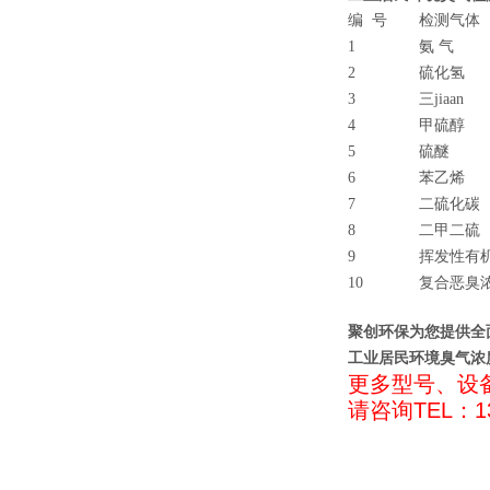
编 号
检测气体
1
氨 气
2
硫化氢
3
三jiaan
4
甲硫醇
5
硫醚
6
苯乙烯
7
二硫化碳
8
二甲二硫
9
挥发性有
10
复合恶臭
聚创环保为您提供全
工业居民环境臭气浓
更多型号、设
请咨询TEL：13