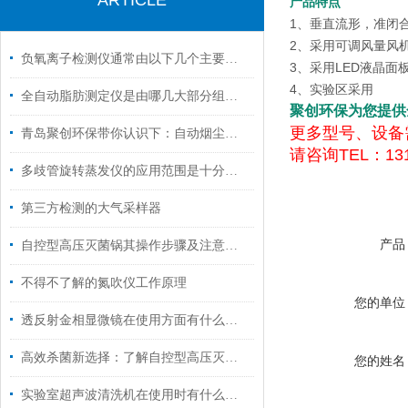
ARTICLE
产品特点
1、垂直流形，准闭
2、采用可调风量风
负氧离子检测仪通常由以下几个主要部分组成
3、采用LED液晶面
4、实验区采用
全自动脂肪测定仪是由哪几大部分组成的呢？
聚创环保为您提供
更多型号、设备
青岛聚创环保带你认识下：自动烟尘烟气测试仪
请咨询TEL：131
多歧管旋转蒸发仪的应用范围是十分广泛的
第三方检测的大气采样器
产品
自控型高压灭菌锅其操作步骤及注意事项的解析
不得不了解的氮吹仪工作原理
您的单位
透反射金相显微镜在使用方面有什么小技巧吗？
高效杀菌新选择：了解自控型高压灭菌锅的多功能应用！
您的姓名
实验室超声波清洗机在使用时有什么技巧呢？