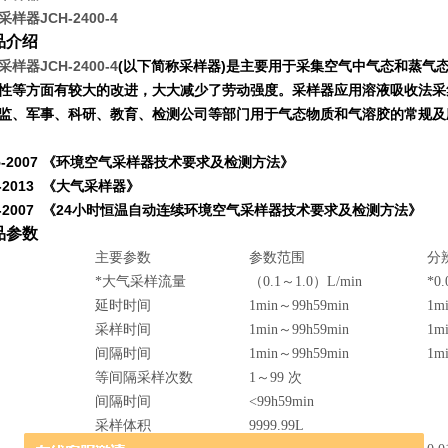
样器JCH-2400-4
品介绍
样器JCH-2400-4
(以下简称采样器)是主要用于采集空气中气态和蒸气态
性等方面有较大的改进，大大减少了劳动强度。采样器应用溶液吸收法采
监、军事、科研、教育、检测公司等部门用于气态物质和气溶胶的常规及
375-2007 《环境空气采样器技术要求及检测方法》
56-2013 《大气采样器》
376-2007 《24小时恒温自动连续环境空气采样器技术要求及检测方法》
品参数
主要参数
参数范围
分
*大气采样流量
（0.1～1.0）L/min
*0.
延时时间
1min～99h59min
1m
采样时间
1min～99h59min
1m
间隔时间
1min～99h59min
1m
等间隔采样次数
1～99 次
间隔时间
<99h59min
采样体积
9999.99L