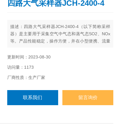
四路大气采样器JCH-2400-4
描述：四路大气采样器JCH-2400-4（以下简称采样
器）是主要用于采集空气中气态和蒸气态SO2、NOx
等。产品性能稳定，操作方便，并在小型便携、流量
稳定性等方面有较大的改进，大大减少了劳动强度。
采样器应用溶液吸收法采集环境大气、室内空气中的
更新时间：2023-08-30
各种有害气体。可供环保、卫生、劳动、安监、军
访问量：1173
事、科研、教育、检测公司等部门用于气态物质和气
溶胶的常规及应急监测。
厂商性质：生产厂家
联系我们
留言询价