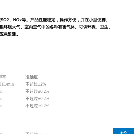
SO2、NOx等。产品性能稳定，操作方便，并在小型便携、
集环境大气、室内空气中的各种有害气体。可供环保、卫生、
应急监测。
辨率
准确度
01L/min
不超过±2%
in
不超过±0.2%
in
不超过±0.2%
in
不超过±0.2%