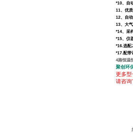
*10、
11、优
12、自
13、大
*14、
*15、
*16.
*17.
4路恒温
聚创环
更多型
请咨询T