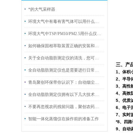
*的大气采样器
环境大气中有毒有害气体可以用什么仪器检测？
环境大气中TSP/PM10/PM2.5用什么仪器收集？
如何确保固相萃取装置正确的安装和有效运行呢？
关于全自动脂肪测定仪的清洗，您可知晓？
三、
产
全自动脂肪测定仪也是需要进行日常清洗的
1、体积
2、半导
青岛聚创环保带你认识下：自动烟尘烟气测试仪
3、高性
4、高效
全自动脂肪测定仪拥有以下几大技术特点
5、优质
不要再忽视农药残留问题，聚创农药残留检测仪来帮您！
6、电子
7、实时
智能一体化蒸馏仪在操作前的准备工作
*8、四
9、自动