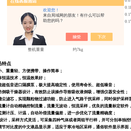
计前压力
（-20～0）Kpa
0.0
大气压
（70～130）Kpa
0.1
欢迎您！
*温控范围
（15～30）℃
0.
来自局域网的朋友！有什么可以帮
助您的吗？
工作温度
(-30～+50) ℃
0.
工作电源
AC220V±10% 50Hz
噪声
＜55dB(A)
外形尺寸
350mm×350mm×300mm
整机重量
约7kg
品特点
小、重量轻、方便携带、操作简单；
体恒温技术，恒温效果好；
能超低音进口隔膜泵，极大提高稳定性，使用寿命长、超低噪音；
防倒吸干燥器设计，有效防止误操作导致吸收液倒吸，增强仪器安全性；
滤尘滤芯，实现颗粒物过滤功能，防止进入气路干扰采样，同时保护采样
流量计自动精确控制流量，流量无波动，恒流采样，优良的流量标定软件
监测计压、计温，自动补偿流量偏差，进一步优化了流量精确度；
路设计，采样方式灵活，可采集四种气体或者两组平行样，并可分别单独控
调节对比度的中文液晶显示屏，适应于寒冷地区采样，通俗软件显示界面