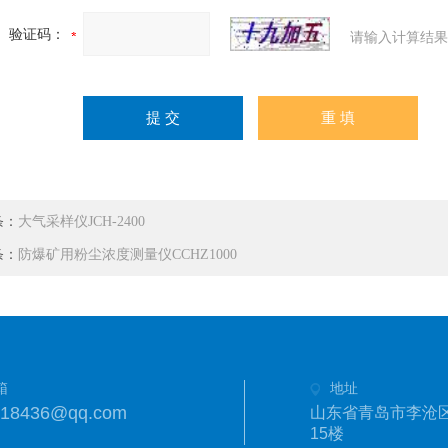
验证码：
请输入计算结果
条：
大气采样仪JCH-2400
条：
防爆矿用粉尘浓度测量仪CCHZ1000
箱
地址
718436@qq.com
山东省青岛市李沧区
15楼