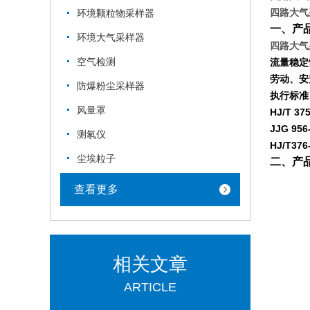
四路大气采
环境颗粒物采样器
一、
产
环境大气采样器
四路大气采
空气检测
流量稳定
劳动、安
防爆粉尘采样器
执行
标准
风量罩
HJ/T 
JJG 9
测氡仪
HJ/T
尘埃粒子
二、产
查看更多
相关文章
ARTICLE