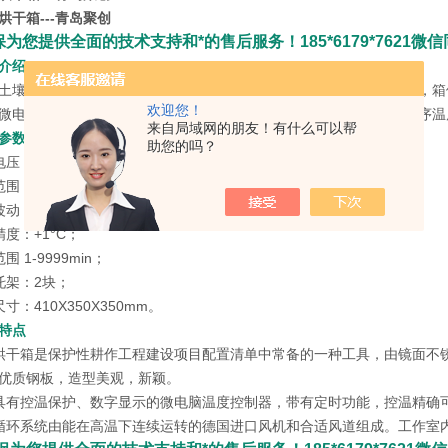
烘干箱---青岛聚创
为您提供全面的技术支持和*的售后服务！185*6179*7621微
介绍
G-1土壤样品烘干箱体内均采用镜面不锈钢（或拉丝板）弧氩焊制作而成
欢迎您！
微电脑温度控制器，带有定时功能，控温精确可靠。（可选智能型程序温
来自局域网的朋友！有什么可以帮
参数
助您的吗？
压：220V 50HZ；
围：室温+10-250℃；
动：+1°C；
度：+1°C；
 1-9999min；
托架：2块；
寸：410X350X350mm。
特点
烘干箱是保护性耕作工程建设项目配置清单中常备的一种工具，由镜面不
优质钢板，造型美观，新颖。
具有控温保护、数字显示的微电脑温度控制器，带有定时功能，控温精确
循环系统由能在高温下连续运转的德国进口风机和合适风道组成。工作室