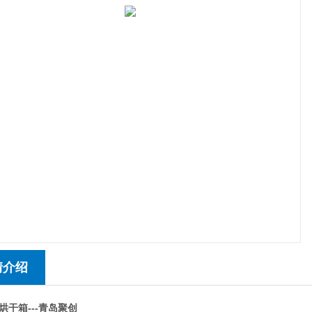
情介绍
烘干箱---青岛聚创