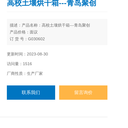
高校土壤烘干箱---青岛聚创
描述：产品名称：高校土壤烘干箱---青岛聚创
产品价格：面议
订 货 号：G030602
型 号：JC-HG-1
库存状况：按合同发货
更新时间：2023-08-30
配送方式：快递、EMS、物流
访问量：1516
厂商性质：生产厂家
联系我们
留言询价