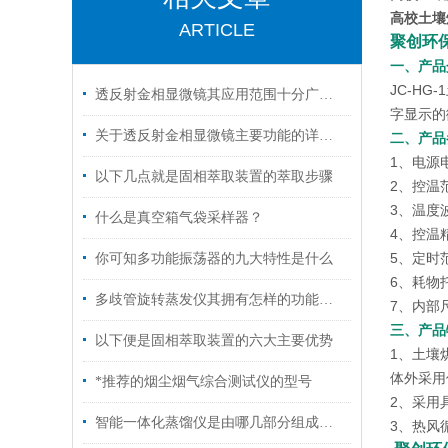
高校土壤
ARTICLE
聚创环保
一、产品
JC-H
透反射金相显微镜其应用范围十分广泛，主要涵盖以下几个核心领域
字显示的
关于透反射金相显微镜主要功能的详细分析
二、产品
1、电源电
以下几点就是固相萃取装置的萃取步骤
2、控温范
3、温度波
什么是真空箱气袋采样器？
4、控温精
5、定时范围
你可知多功能振荡器的九大特性是什么
6、耗物
多歧管旋转蒸发仪其拥有怎样的功能呢？
7、内部尺
三、产品
以下便是固相萃取装置的六大主要优势
1、土壤
体外采用
*推荐的烟尘烟气综合测试仪的型号
2、采用
智能一体化蒸馏仪是由哪几部分组成的呢？
3、热风