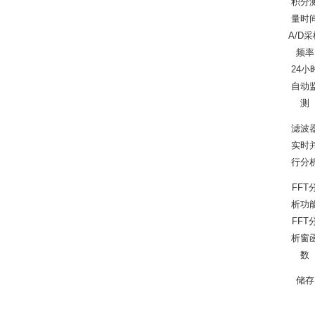
积分
量时
A/D采
频率
24小
自动
测
滤波
实时
行分
FFT
析功
FFT
析窗
数
储存