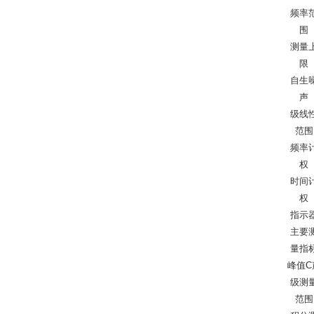
频率
围
测量
限
自生
声
级线
范围
频率
权
时间
权
指示
主要
量指
峰值C
级测
范围