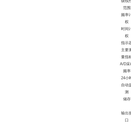
级线
范围
频率
权
时间
权
指示
主要
量指
A/D采
频率
24小
自动
测
储存
输出
口