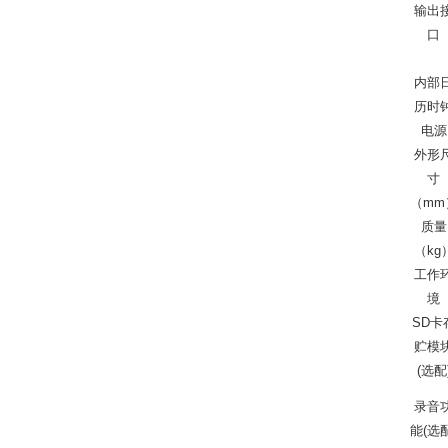
输出
口
内部
历时
电源
外形
寸
（mm
质量
（kg
工作
境
SD卡
贮模
(选配
录音
能(选配