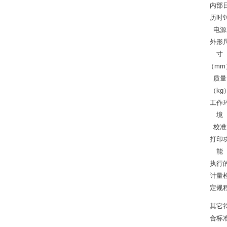
内部
历时
电源
外形
寸
（mm
质量
（kg
工作
境
校准
打印
能
执行
计量
定规
其它
合标