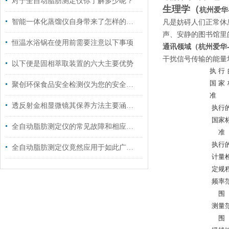
对于全自动脂肪测定仪你了解多少呢？
生理学（
杭州爱华-
智能一体化蒸馏仪自身带来了怎样的技术特点呢？
凡是妨碍人们正常休
声、安静的图书馆里
恒温水浴锅在使用前需要注意以下事项
通讯领域（
杭州爱华-
干扰信号传输的能量
以下便是固相萃取装置的六大主要优势
执行
国家
聚创环保食品安全检测仪为您的安全把关
准
透反射金相显微镜其保养方法主要涵盖以下几个方面
执行
国家
全自动脂肪测定仪的常见故障和相应的解决策略
准
执行
全自动脂肪测定仪竟然应用于如此广泛的领域
计量
定规
频率
围
测量
围