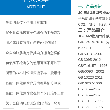
ARTICLE
一、产品介绍
JC-EM-3型烟气排
子系统四个基本部分组
浅谈测汞仪的使用注意事项
CO2、NH3、H2
二：产品简介
聚创环保浅谈离子色谱仪的工作流程
JC-EM-3型烟气排
GB-12519-201
固相萃取装置存在怎样的特点呢？
ISA S5.1 
全自动脂肪测定仪其自身拥有怎样的特点呢？
GB 50131-2
GB 3095-20
负氧离子检测仪的使用可离不开以下维护
GB/T16157—
GB50093—20
所谓的24小时恒温恒流采样一般用什么仪器？
GB 13223-20
智能一体化蒸馏仪是由哪几部分组成的呢？
GB16297-19
HJ/T75—20
智能一体化蒸馏仪在操作前的准备工作
HJ/T76—20
HJ/T212—20
关于全自动脂肪测定仪的清洗，您可知晓？
HJ/T 352—2