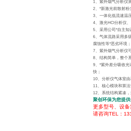
1、紫外烟气分析仪测
2、*新激光前散射
3、一体化低流速温
4、激光HCl分析
5、采用公司*自主
6、气体流路采用多
腐蚀性等*恶劣环境
7、紫外烟气分析仪可
8、结构简单，整个
9、*紫外差分吸收
快；
10、分析仪气体室
11、核心模块和算
12、系统结构紧凑
聚创环保为您提供
更多型号、设备
请咨询TEL：131