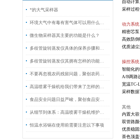
自动计算
采样过程
*的大气采样器
环境大气中有毒有害气体可以用什么仪器检测？
动力系统
精密芯泵
微生物采样器其主要的功能是什么？
高效防倒
优质滤尘
多歧管旋转蒸发仪具体的保养步骤和注意事项
多歧管旋转蒸发仪其拥有怎样的功能呢？
操控系统
智能化的
不要再忽视农药残留问题，聚创农药残留检测仪来帮您！
A/B两
宽温TC
高温喷雾干燥机给我们带来了怎样的特点呢？
采样数据
食品安全问题日益严峻，聚创食品安全检测仪来帮您
其他
从细节到体系：高温喷雾干燥机维护保养，这样做让设备多扛几年
内置大容
双管路颜
恒温水浴锅在使用前需要注意以下事项
优质稳固
茶色顶盖