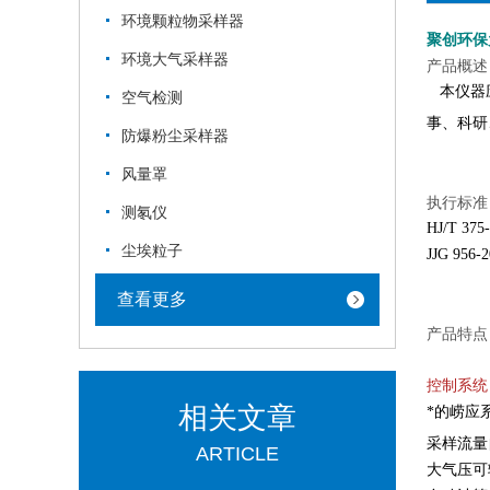
环境颗粒物采样器
聚创环保
环境大气采样器
产品概述
本仪器应
空气检测
事、科研
防爆粉尘采样器
风量罩
执行标准
测氡仪
HJ/T 
尘埃粒子
JJG 95
查看更多
产品特点
控制系统
相关文章
*的崂应
采样流量
ARTICLE
大气压可