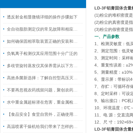
LD-3F铝膏固体含
(1)粉尘的堆积密
透反射金相显微镜详细的操作步骤如下
(2)粉尘的真密度
全自动脂肪测定仪的常见故障和相应的解决策略
(3)粉尘的假密度是
一、产品参数
如何确保固相萃取装置正确的安装和有效运行呢？
1、检测灵敏度：低灵敏度 
2、测定范围：低灵敏度 0
负氧离子检测仪其应用范围十分广泛的
3、测定时间：采样
4、重复性误差：±2
多歧管旋转蒸发仪其保养需从以下方面入手
5、测量精度：±10%
高效杀菌新选择：了解自控型高压灭菌锅的多功能应用！
6、显示屏：带标识
7、存贮：可循环存储
不要再忽视农药残留问题，聚创农药残留检测仪来帮您！
8、定时采样：可设定
9、输出接口：PC机
水中重金属超标潜在危害，重金属检测仪来帮忙
10、环境温度：0℃
【食品安全】食堂自营外，正确使用食品安全检测仪尤为重要
11、电 源：交直
12、尺 寸：192×69
高温喷雾干燥机给我们带来了怎样的特点呢？
LD-3F铝膏固体含