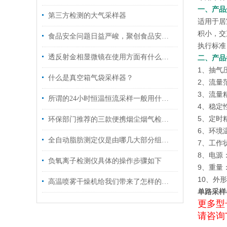
一、产品
第三方检测的大气采样器
适用于居
积小，交
食品安全问题日益严峻，聚创食品安全检测仪来帮您
执行标准：Q
透反射金相显微镜在使用方面有什么小技巧吗？
二、产品
1、抽气压
什么是真空箱气袋采样器？
2、流量范围
3、流量
所谓的24小时恒温恒流采样一般用什么仪器？
4、稳定
5、定时精
环保部门推荐的三款便携烟尘烟气检测仪
6、环境
全自动脂肪测定仪是由哪几大部分组成的呢？
7、工作
8、电源：
负氧离子检测仪具体的操作步骤如下
9、重量：
10、外形
高温喷雾干燥机给我们带来了怎样的特点呢？
单路采样
更多型
请咨询T