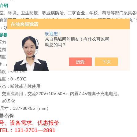
介绍
室、环境、卫生防疫、职业病防治、工矿企业、学校、科研等部门采集各
直流两用，使用方便、定时准确、一机多用等优点，深受国内外客户的广
/320925JYH02-2011
欢迎您！
参数
来自局域网的朋友！有什么可以帮
力：>35000Pa
助您的吗？
： 0.1~1.5L/min；
精度：≤±5%
性：≤5％
度：≤±0.1％
温度：0～50℃
状态：断续或连续使用
交直流两用，交流220V±10V 50Hz 内置7.4V锂离子充电电池。
≤0.5Kg
尺寸：137×88×55（mm）
器-劳保
号、设备需求、优惠报价
EL：131-2701—2891