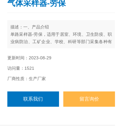
气体采样器-劳保
描述：一、产品介绍
单路采样器-劳保，适用于居室、环境、卫生防疫、职
业病防治、工矿企业、学校、科研等部门采集各种有
害气体的仪器。该仪器具有抽气压力大，负载能力
强，体积小，交直流两用，使用方便、定时准确、一
更新时间：2023-08-29
机多用等优点，深受国内外客户的广泛好评。
访问量：1521
执行标准：Q/320925JYH02-2011
厂商性质：生产厂家
联系我们
留言询价