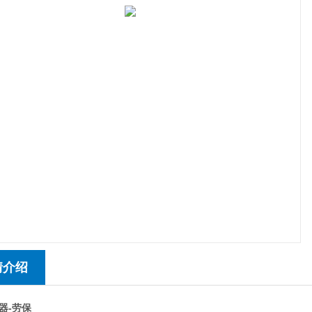
情介绍
器-劳保