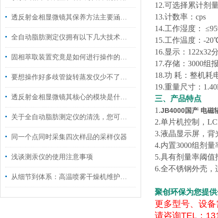
12.可选择累计剂量
13.计数率：cps
透反射金相显微镜其保养方法主要涵盖以下几个方面
14.工作湿度： ≤9
全自动脂肪测定仪拥有以下几大技术特点
15.工作温度：-20℃
16.显示：122x
固相萃取装置究竟是如何进行操作的呢？
17.存储：3000
18.功 耗：整机
要想操作好多歧管旋转蒸发仪少不了以下步骤！
19.重量尺寸：1.40kg
透反射金相显微镜其核心的模块是什么？
三、产品特点
1.
JB4000
国产
电磁
关于全自动脂肪测定仪的清洗，您可知晓？
2.单片机控制，L
3.液晶显示屏，
同一个点同时采集四次样品的采样仪器
4.内置3000
5.具有剂量率阈
浅谈测汞仪的使用注意事项
6.全不锈钢外壳
从细节到体系：高温喷雾干燥机维护保养，这样做让设备多扛几年
聚创环保为您提供
更多型号、设备
请咨询TEL：131