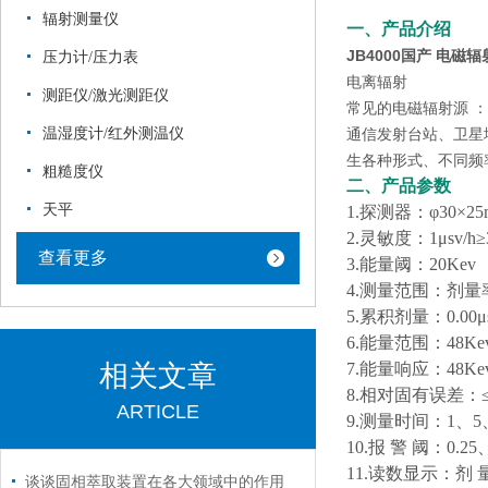
辐射测量仪
一、产品介绍
JB4000
国产
电磁辐
压力计/压力表
电离辐射
测距仪/激光测距仪
常见的电磁辐射源 
温湿度计/红外测温仪
通信发射台站、卫星
生各种形式、不同频
粗糙度仪
二、产品参数
天平
1.探测器：φ30×25m
2.灵敏度：1μsv/h≥3
查看更多
3.能量阈：20Kev
4.测量范围：剂量率：0
5.累积剂量：0.00μs
6.能量范围：48Ke
相关文章
7.能量响应：48Ke
8.相对固有误差：≤
ARTICLE
9.测量时间：1、5
10.报 警 阈：0.25
11.读数显示：剂 量 
谈谈固相萃取装置在各大领域中的作用